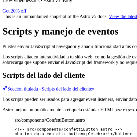
150+ video lessons
•
Astro v5 ready
Get 20% off
This is an unmaintained snapshot of the Astro v5 docs.
View the lates
Scripts y manejo de eventos
Puedes enviar JavaScript al navegador y añadir funcionalidad a tus c
Los scripts añaden interactividad a tu sitio web, como la gestión de e
sobrecarga que supone enviar el JavaScript del framework y no requie
Scripts del lado del cliente
Sección titulada «Scripts del lado del cliente»
Los scripts pueden ser usados para agregar event listeners, enviar dat
Astro mejora automáticamente la etiqueta estándar HTML
<script>
src/components/ConfettiButton.astro
<!-- src/components/ConfettiButton.astro -->
<
button
data-confetti-button
>
¡Celebrar!
</
button
>