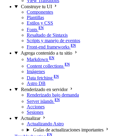
View Transitions
Construye tu UI
Componentes
Plantillas
Estilos y CSS
Fonts
Resaltado de Sintaxis
Scripts y manejo de eventos
Front-end frameworks
Agrega contenido a tu sitio
Markdown
Content collections
Imágenes
Data fetching
Astro DB
Renderizado en servidor
Renderizado bajo demanda
Server islands
Acciones
Sesiones
Actualizar
Actualizando Astro
Guías de actualizaciones importantes