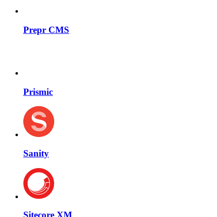
Prepr CMS
Prismic
Sanity
Sitecore XM