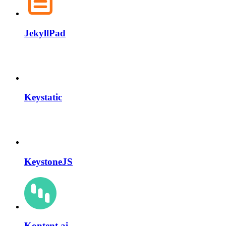
JekyllPad
Keystatic
KeystoneJS
Kontent.ai