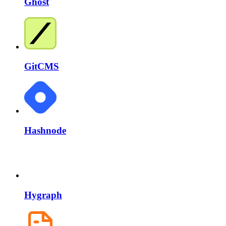
Ghost
GitCMS
Hashnode
Hygraph