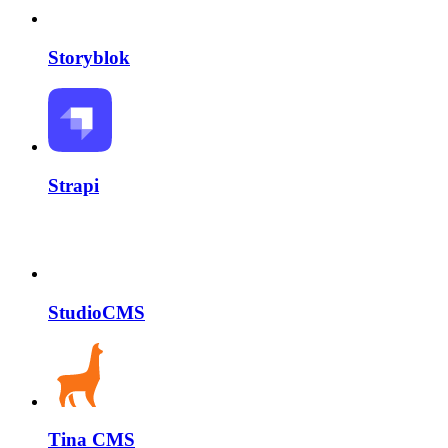
Storyblok
Strapi
StudioCMS
Tina CMS