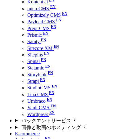
Kontent.ai
microCMS
Optimizely CMS
Payload CMS
Prepr CMS
Prismic
Sanity
Sitecore XM
Sitepins
Spinal
Statamic
Storyblok
Strapi
StudioCMS
Tina CMS
Umbraco
Vault CMS
Wordpress
バックエンドサービス
画像と動画のホスティング
E-commerce