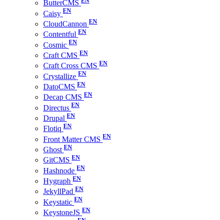
ButterCMS
Caisy
CloudCannon
Contentful
Cosmic
Craft CMS
Craft Cross CMS
Crystallize
DatoCMS
Decap CMS
Directus
Drupal
Flotiq
Front Matter CMS
Ghost
GitCMS
Hashnode
Hygraph
JekyllPad
Keystatic
KeystoneJS