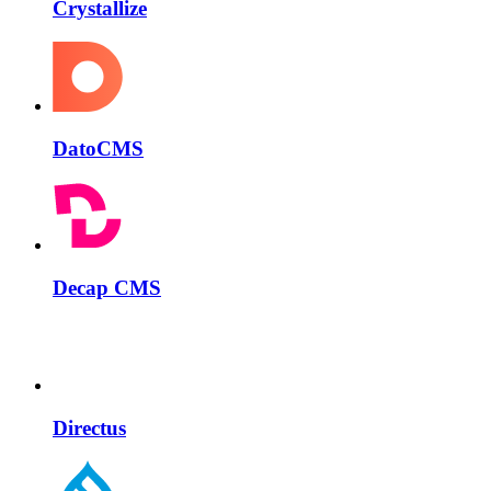
Crystallize
DatoCMS
Decap CMS
Directus