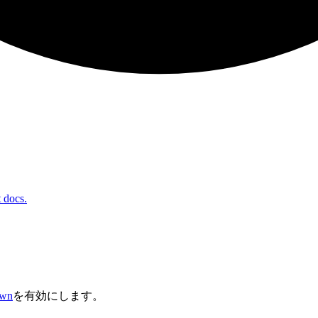
t docs.
own
を有効にします。