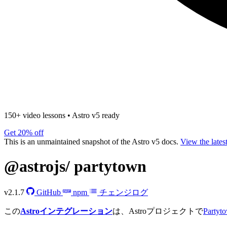
150+ video lessons
•
Astro v5 ready
Get 20% off
This is an unmaintained snapshot of the Astro v5 docs.
View the lates
@astrojs/
partytown
v2.1.7
GitHub
npm
チェンジログ
この
Astroインテグレーション
は、Astroプロジェクトで
Partyt