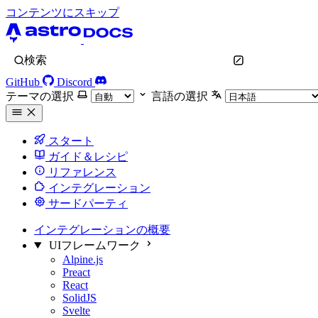
コンテンツにスキップ
検索
GitHub
Discord
テーマの選択
言語の選択
スタート
ガイド＆レシピ
リファレンス
インテグレーション
サードパーティ
インテグレーションの概要
UIフレームワーク
Alpine.js
Preact
React
SolidJS
Svelte