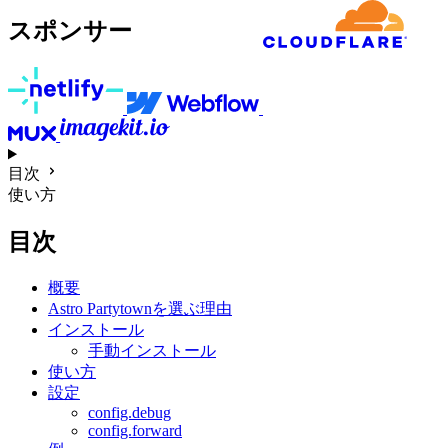
スポンサー
目次
使い方
目次
概要
Astro Partytownを選ぶ理由
インストール
手動インストール
使い方
設定
config.debug
config.forward