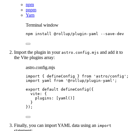
npm
pnpm
Yarn
Terminal window
npm
install
@rollup/plugin-yaml
--save-dev
Import the plugin in your
and add it to
astro.config.mjs
the Vite plugins array:
astro.config.mjs
import
 { defineConfig } 
from
'
astro/config
'
;
import
 yaml 
from
'
@rollup/plugin-yaml
'
;
export
default
defineConfig
({
vite: {
plugins: [
yaml
()]
}
});
Finally, you can import YAML data using an
import
statement: