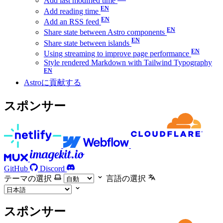
Add last modified time
Add reading time
Add an RSS feed
Share state between Astro components
Share state between islands
Using streaming to improve page performance
Style rendered Markdown with Tailwind Typography
Astroに貢献する
スポンサー
GitHub
Discord
テーマの選択
言語の選択
スポンサー