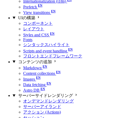
Internationalization (i18n)
Prefetch
View transitions
UIの構築
コンポーネント
レイアウト
Styles and CSS
Fonts
シンタックスハイライト
Scripts and event handling
フロントエンドフレームワーク
コンテンツの追加
Markdown
Content collections
Images
Data fetching
Astro DB
サーバーサイドレンダリング
オンデマンドレンダリング
サーバーアイランド
アクション (Actions)
セッション