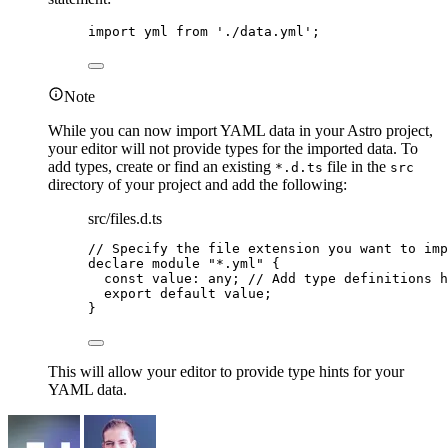
import
 yml 
from
'
./data.yml
'
;
Note
While you can now import YAML data in your Astro project,
your editor will not provide types for the imported data. To
add types, create or find an existing
file in the
*.d.ts
src
directory of your project and add the following:
src/files.d.ts
// Specify the file extension you want to imp
declare
module
"
*.yml
"
 {
const 
value
:
any
; 
// Add type definitions h
export
default
 value;
}
This will allow your editor to provide type hints for your
YAML data.