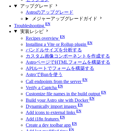
アップグレード
Astroのアップグレード
メジャーアップグレードガイド
Troubleshooting
実装レシピ
Recipes overview
Installing a Vite or Rollup plugin
バンドルサイズを分析する
カスタム画像コンポーネントを作成する
AstroページでHTMLフォームを構築する
APIルートでフォームを構築する
AstroでBunを使う
Call endpoints from the server
Verify a Captcha
Customize file names in the build output
Build your Astro site with Docker
Dynamically import images
Add icons to external links
Add i18n features
Create a dev toolbar app