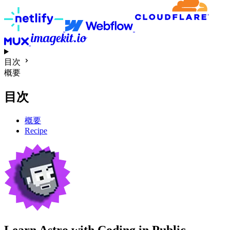
目次
概要
目次
概要
Recipe
Learn Astro with
Coding in Public