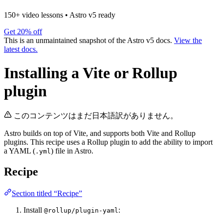
150+ video lessons
•
Astro v5 ready
Get 20% off
This is an unmaintained snapshot of the Astro v5 docs.
View the
latest docs.
Installing a Vite or Rollup
plugin
このコンテンツはまだ日本語訳がありません。
Astro builds on top of Vite, and supports both Vite and Rollup
plugins. This recipe uses a Rollup plugin to add the ability to import
a YAML (
) file in Astro.
.yml
Recipe
Section titled “Recipe”
Install
:
@rollup/plugin-yaml