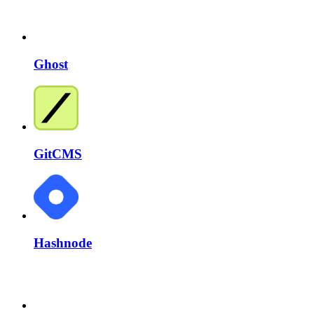
Ghost
GitCMS
Hashnode