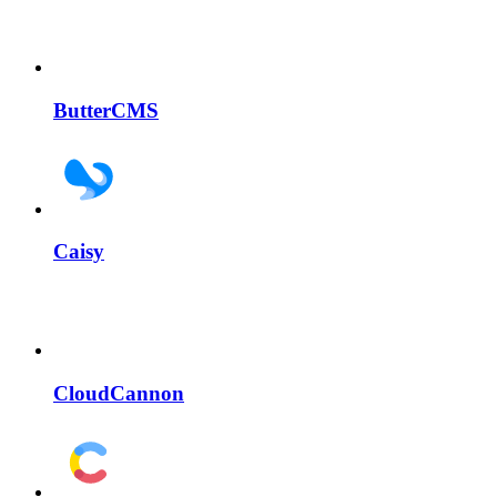
ButterCMS
Caisy
CloudCannon