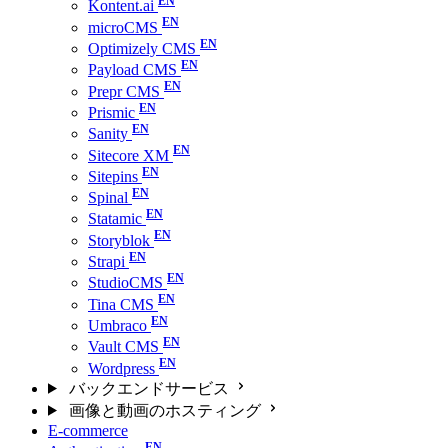
Kontent.ai
microCMS
Optimizely CMS
Payload CMS
Prepr CMS
Prismic
Sanity
Sitecore XM
Sitepins
Spinal
Statamic
Storyblok
Strapi
StudioCMS
Tina CMS
Umbraco
Vault CMS
Wordpress
バックエンドサービス
画像と動画のホスティング
E-commerce