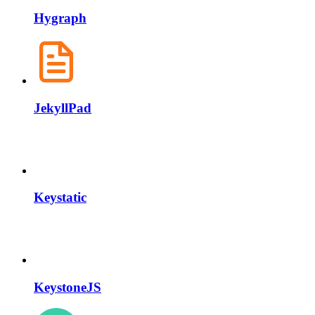
Hygraph
JekyllPad
Keystatic
KeystoneJS