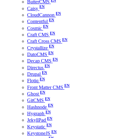
ButterCMS
Caisy
CloudCannon
Contentful
Cosmic
Craft CMS
Craft Cross CMS
Crystallize
DatoCMS
Decap CMS
Directus
Drupal
Flotiq
Front Matter CMS
Ghost
GitCMS
Hashnode
Hygraph
JekyllPad
Keystatic
KeystoneJS