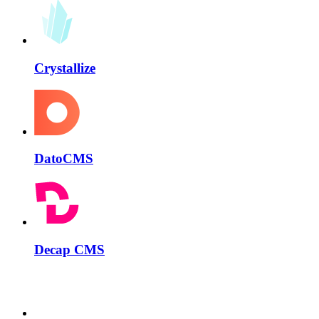
Crystallize
DatoCMS
Decap CMS