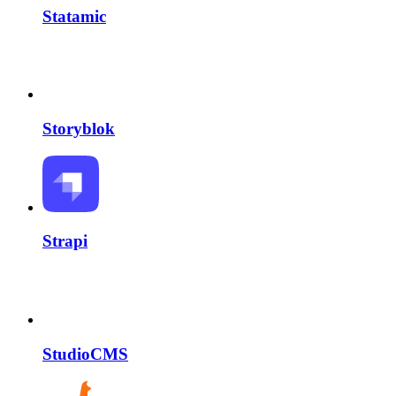
Statamic
Storyblok
Strapi
StudioCMS