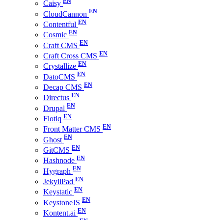
Caisy
CloudCannon
Contentful
Cosmic
Craft CMS
Craft Cross CMS
Crystallize
DatoCMS
Decap CMS
Directus
Drupal
Flotiq
Front Matter CMS
Ghost
GitCMS
Hashnode
Hygraph
JekyllPad
Keystatic
KeystoneJS
Kontent.ai