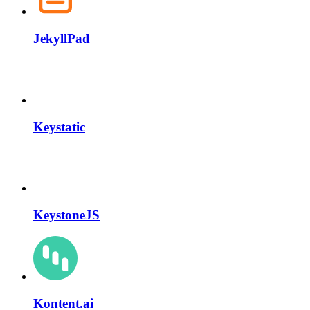
JekyllPad
Keystatic
KeystoneJS
Kontent.ai