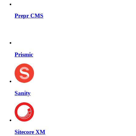
Prepr CMS
Prismic
Sanity
Sitecore XM