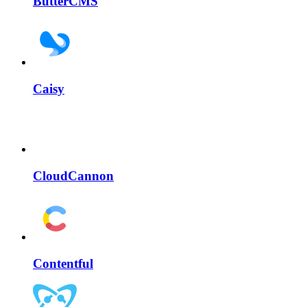
ButterCMS
Caisy
CloudCannon
Contentful