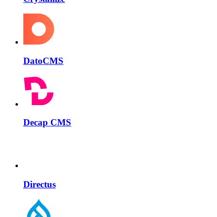
DatoCMS
Decap CMS
Directus