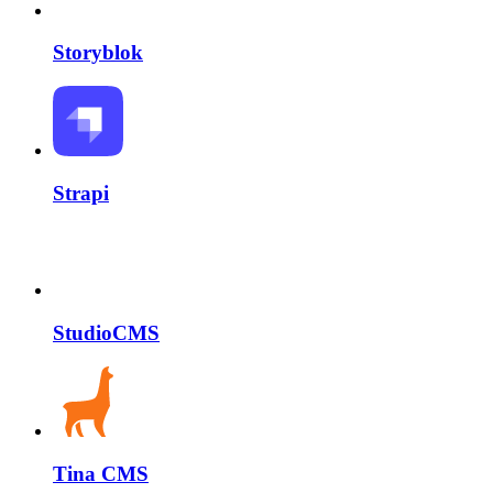
Storyblok
Strapi
StudioCMS
Tina CMS