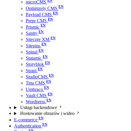
microCMS
Optimizely CMS
Payload CMS
Prepr CMS
Prismic
Sanity
Sitecore XM
Sitepins
Spinal
Statamic
Storyblok
Strapi
StudioCMS
Tina CMS
Umbraco
Vault CMS
Wordpress
Usługi backendowe
Hostowanie obrazów i wideo
E-commerce
Authentication