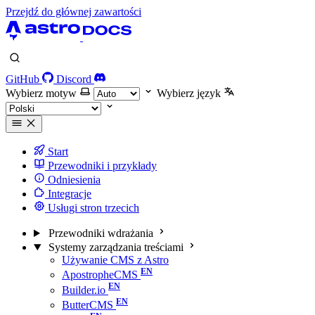
Przejdź do głównej zawartości
GitHub
Discord
Wybierz motyw
Wybierz język
Start
Przewodniki i przykłady
Odniesienia
Integracje
Usługi stron trzecich
Przewodniki wdrażania
Systemy zarządzania treściami
Używanie CMS z Astro
ApostropheCMS
Builder.io
ButterCMS