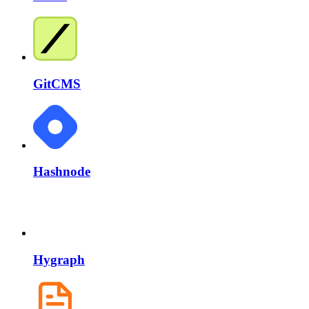
GitCMS
Hashnode
Hygraph