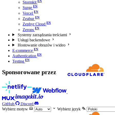
Stormkit
Surge
Vercel
Zeabur
Zephyr Cloud
Zerops
Systemy zarządzania treściami
Usługi backendowe
Hostowanie obrazów i wideo
E-commerce
Authentication
Testing
Sponsorowane przez
GitHub
Discord
Wybierz motyw
Wybierz język