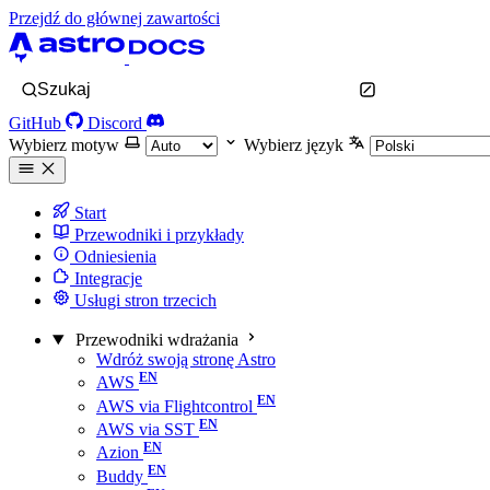
Przejdź do głównej zawartości
Szukaj
GitHub
Discord
Wybierz motyw
Wybierz język
Start
Przewodniki i przykłady
Odniesienia
Integracje
Usługi stron trzecich
Przewodniki wdrażania
Wdróż swoją stronę Astro
AWS
AWS via Flightcontrol
AWS via SST
Azion
Buddy