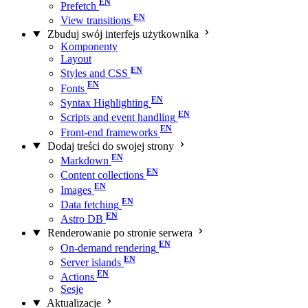
Prefetch
View transitions
Zbuduj swój interfejs użytkownika
Komponenty
Layout
Styles and CSS
Fonts
Syntax Highlighting
Scripts and event handling
Front-end frameworks
Dodaj treści do swojej strony
Markdown
Content collections
Images
Data fetching
Astro DB
Renderowanie po stronie serwera
On-demand rendering
Server islands
Actions
Sesje
Aktualizacje