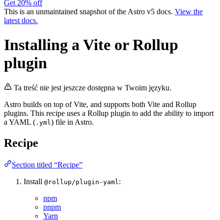
Get 20% off
This is an unmaintained snapshot of the Astro v5 docs.
View the
latest docs.
Installing a Vite or Rollup
plugin
Ta treść nie jest jeszcze dostępna w Twoim języku.
Astro builds on top of Vite, and supports both Vite and Rollup
plugins. This recipe uses a Rollup plugin to add the ability to import
a YAML (
) file in Astro.
.yml
Recipe
Section titled “Recipe”
Install
:
@rollup/plugin-yaml
npm
pnpm
Yarn