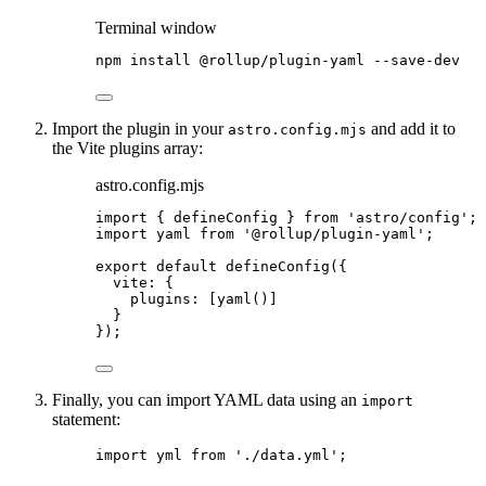
Terminal window
npm
install
@rollup/plugin-yaml
--save-dev
Import the plugin in your
and add it to
astro.config.mjs
the Vite plugins array:
astro.config.mjs
import
 { defineConfig } 
from
'
astro/config
'
;
import
 yaml 
from
'
@rollup/plugin-yaml
'
;
export
default
defineConfig
({
vite: {
plugins: [
yaml
()]
}
});
Finally, you can import YAML data using an
import
statement:
import
 yml 
from
'
./data.yml
'
;