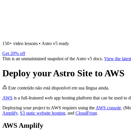
150+ video lessons
•
Astro v5 ready
Get 20% off
This is an unmaintained snapshot of the Astro v5 docs.
View the lates
Deploy your Astro Site to AWS
Este conteúdo não está disponível em sua língua ainda.
AWS
is a full-featured web app hosting platform that can be used to d
Deploying your project to AWS requires using the
AWS console
. (Mo
Amplify
,
S3 static website hosting
, and
CloudFront
.
AWS Amplify