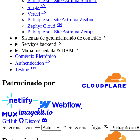
Publique seu Site Astro na Stormkit
Surge
Vercel
Publique seu site Astro na Zeabur
Zephyr Cloud
Publique seu Site Astro na Zerops
Sistemas de gerenciamendo de conteúdo
Serviços backend
Mídia hospedada & DAM
Comércio Eletrônico
Authentication
Testing
Patrocinado por
GitHub
Discord
Selecionar tema
Selecionar língua