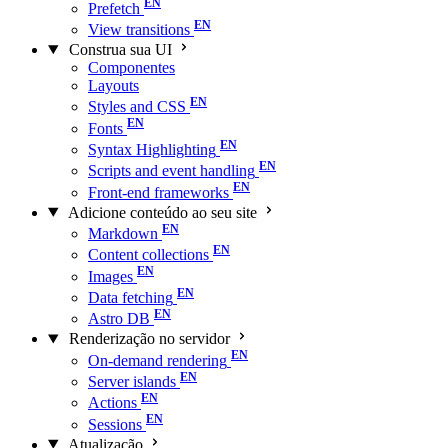
Prefetch
View transitions
Construa sua UI
Componentes
Layouts
Styles and CSS
Fonts
Syntax Highlighting
Scripts and event handling
Front-end frameworks
Adicione conteúdo ao seu site
Markdown
Content collections
Images
Data fetching
Astro DB
Renderização no servidor
On-demand rendering
Server islands
Actions
Sessions
Atualização