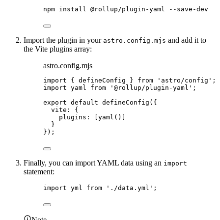
npm
install
@rollup/plugin-yaml
--save-dev
Import the plugin in your
and add it to
astro.config.mjs
the Vite plugins array:
astro.config.mjs
import
 { defineConfig } 
from
'
astro/config
'
;
import
 yaml 
from
'
@rollup/plugin-yaml
'
;
export
default
defineConfig
({
vite: {
plugins: [
yaml
()]
}
});
Finally, you can import YAML data using an
import
statement:
import
 yml 
from
'
./data.yml
'
;
Note