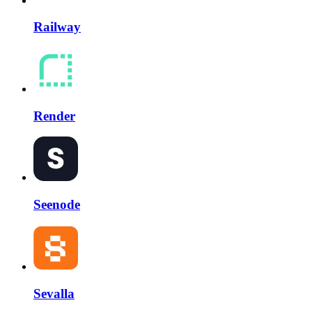
Railway
Render
Seenode
Sevalla