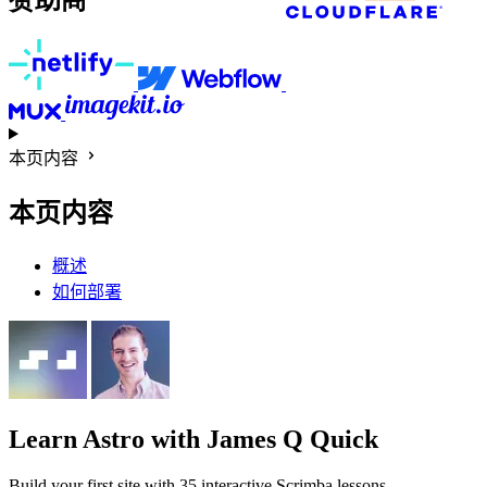
本页内容
本页内容
概述
如何部署
Learn Astro
with James Q Quick
Build your first site with 35 interactive Scrimba lessons