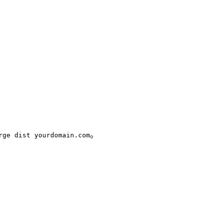
。
rge dist yourdomain.com