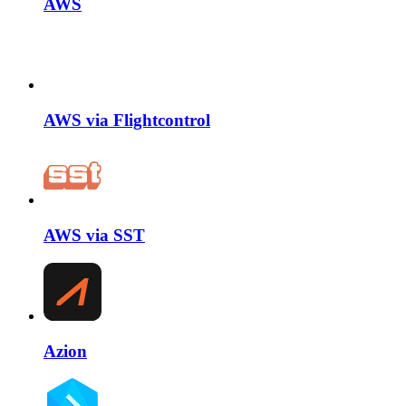
AWS
AWS via Flightcontrol
AWS via SST
Azion