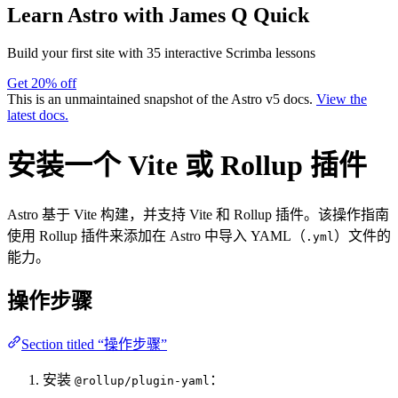
Learn Astro
with James Q Quick
Build your first site with 35 interactive Scrimba lessons
Get 20% off
This is an unmaintained snapshot of the Astro v5 docs.
View the
latest docs.
安装一个 Vite 或 Rollup 插件
Astro 基于 Vite 构建，并支持 Vite 和 Rollup 插件。该操作指南
使用 Rollup 插件来添加在 Astro 中导入 YAML（
）文件的
.yml
能力。
操作步骤
Section titled “操作步骤”
安装
：
@rollup/plugin-yaml