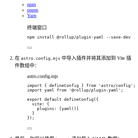
npm
pnpm
Yarn
终端窗口
npm
install
@rollup/plugin-yaml
--save-dev
在
中导入插件并将其添加到 Vite 插
astro.config.mjs
件数组中：
astro.config.mjs
import
 { defineConfig } 
from
'
astro/config
'
;
import
 yaml 
from
'
@rollup/plugin-yaml
'
;
export
default
defineConfig
({
vite: {
plugins: [
yaml
()]
}
});