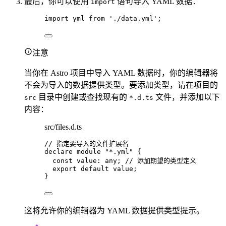
最后，你可以使用
语句导入 YAML 数据：
import
import
 yml 
from
'
./data.yml
'
;
注意
当你在 Astro 项目中导入 YAML 数据时，你的编辑器将
不会为导入的数据提供类型。要添加类型，请在项目的
目录中创建或查找现有的
文件，并添加以下
src
*.d.ts
内容：
src/files.d.ts
// 指定要导入的文件扩展名
declare
module
"
*.yml
"
 {
const 
value
:
any
; 
// 添加期望的类型定义
export
default
 value;
}
这将允许你的编辑器为 YAML 数据提供类型提示。