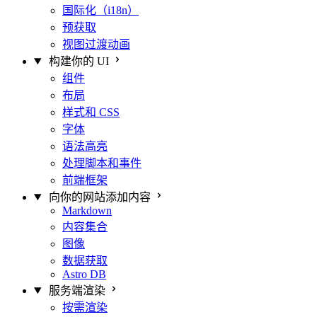
国际化（i18n）
预获取
视图过渡动画
构建你的 UI
组件
布局
样式和 CSS
字体
语法高亮
处理脚本和事件
前端框架
向你的网站添加内容
Markdown
内容集合
图像
数据获取
Astro DB
服务端渲染
按需渲染