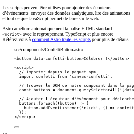
Les scripts peuvent être utilisés pour ajouter des écouteurs
d’événements, envoyer des données analytiques, lire des animations
et tout ce que JavaScript permet de faire sur le web.
Astro améliore automatiquement la balise HTML standard
avec le regroupement, TypeScript et plus encore.
<script>
Référez-vous à
comment Astro traite les scripts
pour plus de détails.
src/components/ConfettiButton.astro
<
button
data-confetti-button
>
Célébrer !
</
button
>
<
script
>
// Importer depuis le paquet npm.
import
 confetti 
from
'
canvas-confetti
'
;
// Trouver le DOM de notre composant dans la pag
const 
buttons
 = 
document
.
querySelectorAll
(
'
[data
// Ajouter l'écouteur d'événement pour déclenche
buttons
.
forEach
(
(
button
)
=>
 {
button
.
addEventListener
(
'
click
'
, 
()
=>
confett
});
</
script
>