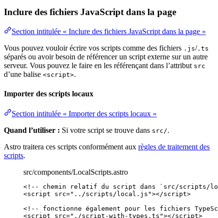
Inclure des fichiers JavaScript dans la page
Section intitulée « Inclure des fichiers JavaScript dans la page »
Vous pouvez vouloir écrire vos scripts comme des fichiers
/
.js
.ts
séparés ou avoir besoin de référencer un script externe sur un autre
serveur. Vous pouvez le faire en les référençant dans l’attribut
src
d’une balise
.
<script>
Importer des scripts locaux
Section intitulée « Importer des scripts locaux »
Quand l’utiliser :
Si votre script se trouve dans
.
src/
Astro traitera ces scripts conformément aux
règles de traitement des
scripts
.
src/components/LocalScripts.astro
<!-- chemin relatif du script dans `src/scripts/lo
<
script
src
=
"
../scripts/local.js
"
></
script
>
<!-- fonctionne également pour les fichiers TypeSc
<
script
src
=
"
./script-with-types.ts
"
></
script
>