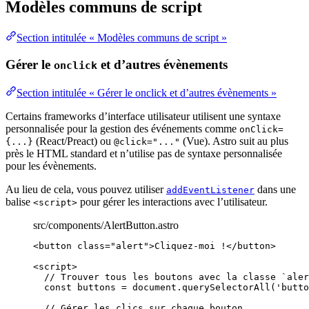
Modèles communs de script
Section intitulée « Modèles communs de script »
Gérer le
et d’autres évènements
onclick
Section intitulée « Gérer le onclick et d’autres évènements »
Certains frameworks d’interface utilisateur utilisent une syntaxe
personnalisée pour la gestion des événements comme
onClick=
(React/Preact) ou
(Vue). Astro suit au plus
{...}
@click="..."
près le HTML standard et n’utilise pas de syntaxe personnalisée
pour les évènements.
Au lieu de cela, vous pouvez utiliser
dans une
addEventListener
balise
pour gérer les interactions avec l’utilisateur.
<script>
src/components/AlertButton.astro
<
button
class
=
"
alert
"
>
Cliquez-moi !
</
button
>
<
script
>
// Trouver tous les boutons avec la classe `aler
const 
buttons
 = 
document
.
querySelectorAll
(
'
butto
// Gérer les clics sur chaque bouton.