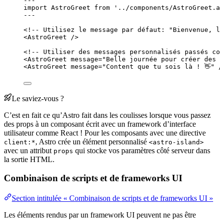
---
import
 AstroGreet 
from
'
../components/AstroGreet.a
---
<!-- Utilisez le message par défaut: "Bienvenue, l
<
AstroGreet
 />
<!-- Utiliser des messages personnalisés passés co
<
AstroGreet
message
=
"
Belle journée pour créer des 
<
AstroGreet
message
=
"
Content que tu sois là ! 👋
"
 
Le saviez-vous ?
C’est en fait ce qu’Astro fait dans les coulisses lorsque vous passez
des props à un composant écrit avec un framework d’interface
utilisateur comme React ! Pour les composants avec une directive
, Astro crée un élément personnalisé
client:*
<astro-island>
avec un attribut
qui stocke vos paramètres côté serveur dans
props
la sortie HTML.
Combinaison de scripts et de frameworks UI
Section intitulée « Combinaison de scripts et de frameworks UI »
Les éléments rendus par un framework UI peuvent ne pas être