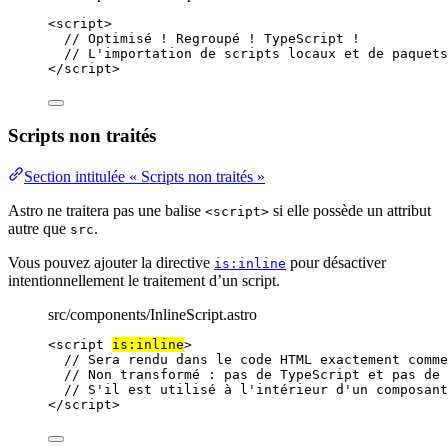
<
script
>
// Optimisé ! Regroupé ! TypeScript !
// L'importation de scripts locaux et de paquets
</
script
>
Scripts non traités
Section intitulée « Scripts non traités »
Astro ne traitera pas une balise
si elle possède un attribut
<script>
autre que
.
src
Vous pouvez ajouter la directive
pour désactiver
is:inline
intentionnellement le traitement d’un script.
src/components/InlineScript.astro
<
script
is:inline
>
// Sera rendu dans le code HTML exactement comme
// Non transformé : pas de TypeScript et pas de 
// S'il est utilisé à l'intérieur d'un composant
</
script
>