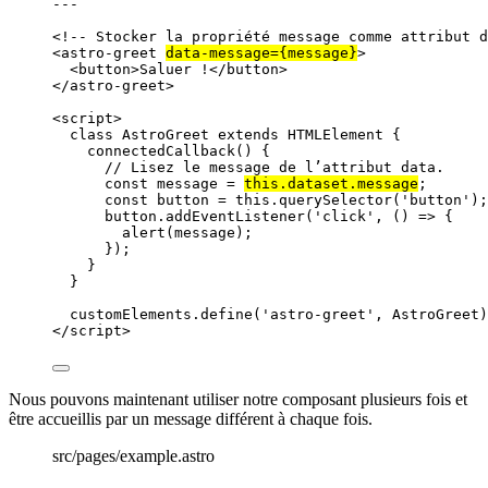
---
<!-- Stocker la propriété message comme attribut d
<
astro-greet
data-message
=
{
message
}
>
<
button
>
Saluer !
</
button
>
</
astro-greet
>
<
script
>
class
AstroGreet
extends
HTMLElement
 {
connectedCallback
()
 {
// Lisez le message de l’attribut data.
const
message
 = 
this
.
dataset
.
message
;
const
button
 = 
this
.
querySelector
(
'
button
'
);
button
.
addEventListener
(
'
click
'
, 
()
=>
 {
alert
(
message
);
});
}
}
customElements
.
define
(
'
astro-greet
'
, 
AstroGreet
)
</
script
>
Nous pouvons maintenant utiliser notre composant plusieurs fois et
être accueillis par un message différent à chaque fois.
src/pages/example.astro