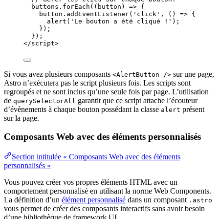
buttons
.
forEach
(
(
button
)
=>
 {
button
.
addEventListener
(
'
click
'
, 
()
=>
 {
alert
(
'
Le bouton a été cliqué !
'
);
});
});
</
script
>
Si vous avez plusieurs composants
sur une page,
<AlertButton />
Astro n’exécutera pas le script plusieurs fois. Les scripts sont
regroupés et ne sont inclus qu’une seule fois par page. L’utilisation
de
garantit que ce script attache l’écouteur
querySelectorAll
d’évènements à chaque bouton possédant la classe
présent
alert
sur la page.
Composants Web avec des éléments personnalisés
Section intitulée « Composants Web avec des éléments
personnalisés »
Vous pouvez créer vos propres éléments HTML avec un
comportement personnalisé en utilisant la norme Web Components.
La définition d’un
élément personnalisé
dans un composant
.astro
vous permet de créer des composants interactifs sans avoir besoin
d’une bibliothèque de framework UI.