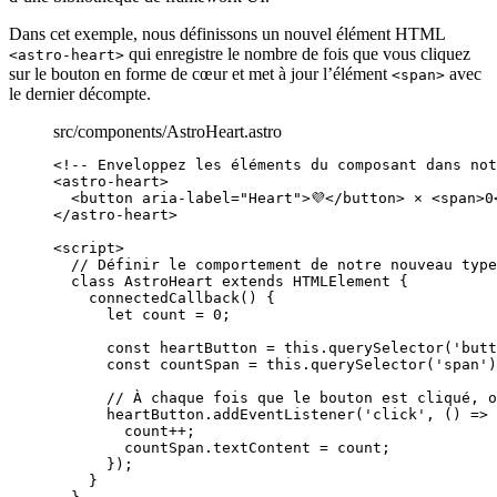
Dans cet exemple, nous définissons un nouvel élément HTML
qui enregistre le nombre de fois que vous cliquez
<astro-heart>
sur le bouton en forme de cœur et met à jour l’élément
avec
<span>
le dernier décompte.
src/components/AstroHeart.astro
<!-- Enveloppez les éléments du composant dans not
<
astro-heart
>
<
button
aria-label
=
"
Heart
"
>
💜
</
button
>
 × 
<
span
>
0
</
astro-heart
>
<
script
>
// Définir le comportement de notre nouveau type
class
AstroHeart
extends
HTMLElement
 {
connectedCallback
()
 {
let
count
 = 
0
;
const
heartButton
 = 
this
.
querySelector
(
'
butt
const
countSpan
 = 
this
.
querySelector
(
'
span
'
)
// À chaque fois que le bouton est cliqué, o
heartButton
.
addEventListener
(
'
click
'
, 
()
=>
 
count
++
;
countSpan
.
textContent
=
count
;
});
}