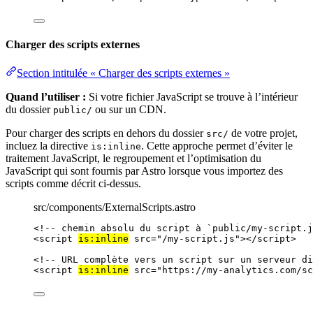
Charger des scripts externes
Section intitulée « Charger des scripts externes »
Quand l’utiliser :
Si votre fichier JavaScript se trouve à l’intérieur
du dossier
ou sur un CDN.
public/
Pour charger des scripts en dehors du dossier
de votre projet,
src/
incluez la directive
. Cette approche permet d’éviter le
is:inline
traitement JavaScript, le regroupement et l’optimisation du
JavaScript qui sont fournis par Astro lorsque vous importez des
scripts comme décrit ci-dessus.
src/components/ExternalScripts.astro
<!-- chemin absolu du script à `public/my-script.j
<
script
is:inline
src
=
"
/my-script.js
"
></
script
>
<!-- URL complète vers un script sur un serveur di
<
script
is:inline
src
=
"
https://my-analytics.com/sc