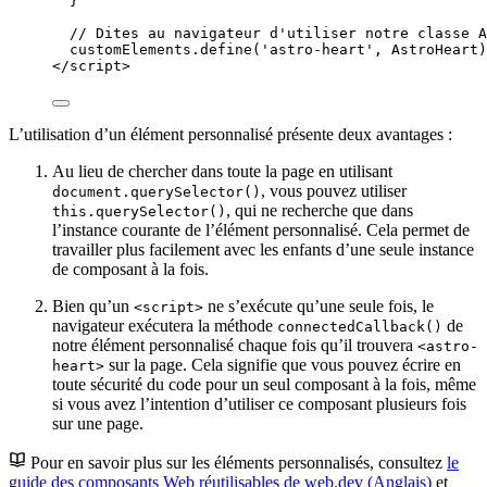
}
// Dites au navigateur d'utiliser notre classe A
customElements
.
define
(
'
astro-heart
'
, 
AstroHeart
)
</
script
>
L’utilisation d’un élément personnalisé présente deux avantages :
Au lieu de chercher dans toute la page en utilisant
, vous pouvez utiliser
document.querySelector()
, qui ne recherche que dans
this.querySelector()
l’instance courante de l’élément personnalisé. Cela permet de
travailler plus facilement avec les enfants d’une seule instance
de composant à la fois.
Bien qu’un
ne s’exécute qu’une seule fois, le
<script>
navigateur exécutera la méthode
de
connectedCallback()
notre élément personnalisé chaque fois qu’il trouvera
<astro-
sur la page. Cela signifie que vous pouvez écrire en
heart>
toute sécurité du code pour un seul composant à la fois, même
si vous avez l’intention d’utiliser ce composant plusieurs fois
sur une page.
Pour en savoir plus sur les éléments personnalisés, consultez
le
guide des composants Web réutilisables de web.dev (Anglais)
et