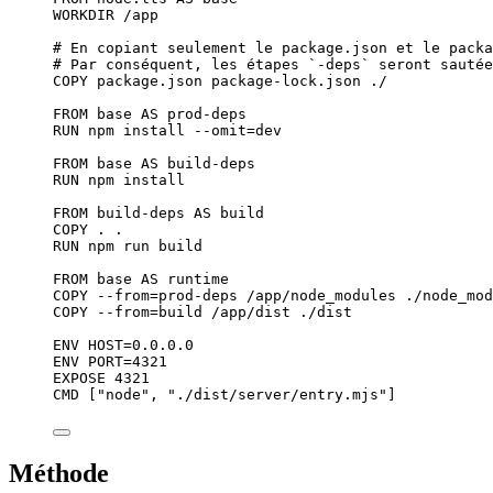
WORKDIR
 /app
# En copiant seulement le package.json et le packa
# Par conséquent, les étapes `-deps` seront sautée
COPY
 package.json package-lock.json ./
FROM
 base 
AS
 prod-deps
RUN
 npm install --omit=dev
FROM
 base 
AS
 build-deps
RUN
 npm install
FROM
 build-deps 
AS
 build
COPY
 . .
RUN
 npm run build
FROM
 base 
AS
 runtime
COPY
 --from=prod-deps /app/node_modules ./node_mod
COPY
 --from=build /app/dist ./dist
ENV
 HOST=0.0.0.0
ENV
 PORT=4321
EXPOSE
 4321
CMD
 [
"node"
, 
"./dist/server/entry.mjs"
]
Méthode