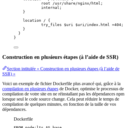
root 
/usr/share/nginx/html;
internal
;
}
location
 / {
try_files 
$
uri
 $
uri
/index.html 
=404
;
}
}
}
Construction en plusieurs étapes (à l’aide de SSR)
Section intitulée « Construction en plusieurs étapes (à l’aide de
SSR) »
Voici un exemple de fichier Dockerfile plus avancé qui, grâce à la
compilation en plusieurs étapes
de Docker, optimise le processus de
compilation de votre site en ne réinstallant pas les dépendances npm
lorsque seul le code source change. Cela peut réduire le temps de
compilation de quelques minutes, en fonction de la taille de vos
dépendances.
Dockerfile
FROM
 node:lts 
AS
 base