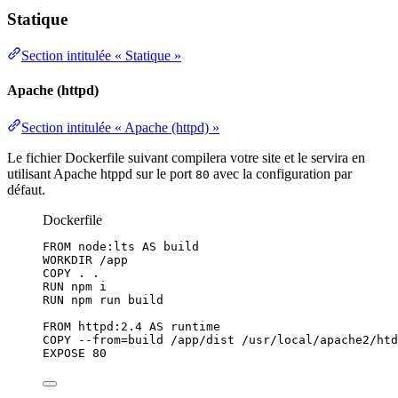
Statique
Section intitulée « Statique »
Apache (httpd)
Section intitulée « Apache (httpd) »
Le fichier Dockerfile suivant compilera votre site et le servira en
utilisant Apache htppd sur le port
avec la configuration par
80
défaut.
Dockerfile
FROM
 node:lts 
AS
 build
WORKDIR
 /app
COPY
 . .
RUN
 npm i
RUN
 npm run build
FROM
 httpd:2.4 
AS
 runtime
COPY
 --from=build /app/dist /usr/local/apache2/htd
EXPOSE
 80