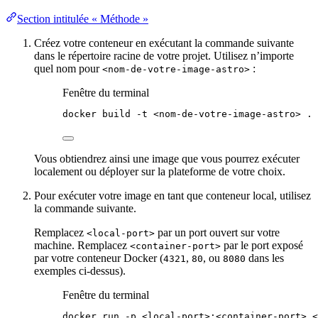
Section intitulée « Méthode »
Créez votre conteneur en exécutant la commande suivante
dans le répertoire racine de votre projet. Utilisez n’importe
quel nom pour
:
<nom-de-votre-image-astro>
Fenêtre du terminal
docker
build
-t
<nom-de-votre-image-astro>
.
Vous obtiendrez ainsi une image que vous pourrez exécuter
localement ou déployer sur la plateforme de votre choix.
Pour exécuter votre image en tant que conteneur local, utilisez
la commande suivante.
Remplacez
par un port ouvert sur votre
<local-port>
machine. Remplacez
par le port exposé
<container-port>
par votre conteneur Docker (
,
, ou
dans les
4321
80
8080
exemples ci-dessus).
Fenêtre du terminal
docker
run
-p
<local-port>:<container-port>
<