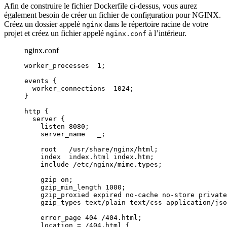
Afin de construire le fichier Dockerfile ci-dessus, vous aurez
également besoin de créer un fichier de configuration pour NGINX.
Créez un dossier appelé
dans le répertoire racine de votre
nginx
projet et créez un fichier appelé
à l’intérieur.
nginx.conf
nginx.conf
worker_processes 
1
;
events
 {
worker_connections 
1024
;
}
http
 {
server
 {
listen 
8080
;
server_name 
  _;
root 
  /usr/share/nginx/html;
index 
 index.html index.htm;
include 
/etc/nginx/mime.types;
gzip 
on
;
gzip_min_length 
1000
;
gzip_proxied 
expired no-cache no-store private
gzip_types 
text/plain text/css application/jso
error_page 
404
 /404.html;
location
=
/404.html 
{