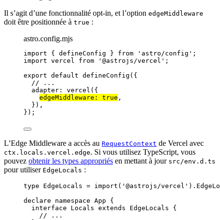
Il s’agit d’une fonctionnalité opt-in, et l’option
edgeMiddleware
doit être positionnée à
:
true
astro.config.mjs
import
 { defineConfig } 
from
'
astro/config
'
;
import
 vercel 
from
'
@astrojs/vercel
'
;
export
default
defineConfig
({
// ...
adapter: 
vercel
({
edgeMiddleware: 
true
,
}),
});
L’Edge Middleware a accès au
de Vercel avec
RequestContext
. Si vous utilisez TypeScript, vous
ctx.locals.vercel.edge
pouvez
obtenir les types appropriés
en mettant à jour
src/env.d.ts
pour utiliser
:
EdgeLocals
type
 EdgeLocals 
=
import
(
'
@astrojs/vercel
'
).
EdgeLo
declare
namespace
 App {
interface
 Locals 
extends
EdgeLocals
 {
// ...