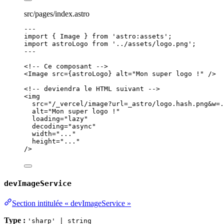
src/pages/index.astro
---
import
 { Image } 
from
'
astro:assets
'
;
import
 astroLogo 
from
'
../assets/logo.png
'
;
---
<!-- Ce composant -->
<
Image
src
=
{
astroLogo
}
alt
=
"
Mon super logo !
"
 />
<!-- deviendra le HTML suivant -->
<
img
src
=
"
/_vercel/image?url=_astro/logo.hash.png&w=.
alt
=
"
Mon super logo !
"
loading
=
"
lazy
"
decoding
=
"
async
"
width
=
"
...
"
height
=
"
...
"
/>
devImageService
Section intitulée « devImageService »
Type :
'sharp' | string