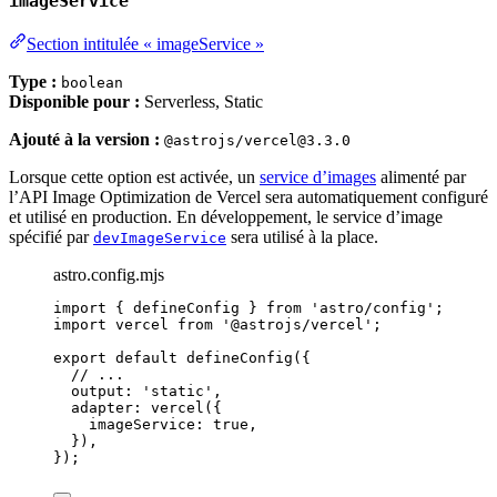
imageService
Section intitulée « imageService »
Type :
boolean
Disponible pour :
Serverless, Static
Ajouté à la version :
@astrojs/vercel@3.3.0
Lorsque cette option est activée, un
service d’images
alimenté par
l’API Image Optimization de Vercel sera automatiquement configuré
et utilisé en production. En développement, le service d’image
spécifié par
sera utilisé à la place.
devImageService
astro.config.mjs
import
 { defineConfig } 
from
'
astro/config
'
;
import
 vercel 
from
'
@astrojs/vercel
'
;
export
default
defineConfig
({
// ...
output: 
'
static
'
,
adapter: 
vercel
({
imageService: 
true
,
}),
});