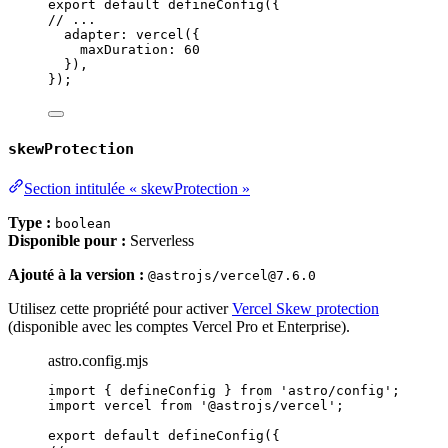
export
default
defineConfig
({
// ...
adapter: 
vercel
({
maxDuration: 
60
}),
});
skewProtection
Section intitulée « skewProtection »
Type :
boolean
Disponible pour :
Serverless
Ajouté à la version :
@astrojs/vercel@7.6.0
Utilisez cette propriété pour activer
Vercel Skew protection
(disponible avec les comptes Vercel Pro et Enterprise).
astro.config.mjs
import
 { defineConfig } 
from
'
astro/config
'
;
import
 vercel 
from
'
@astrojs/vercel
'
;
export
default
defineConfig
({