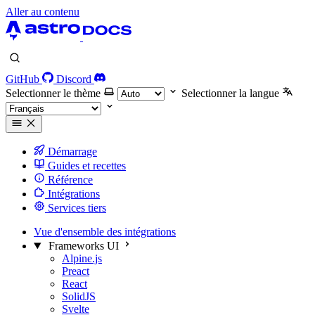
Aller au contenu
GitHub
Discord
Selectionner le thème
Selectionner la langue
Démarrage
Guides et recettes
Référence
Intégrations
Services tiers
Vue d'ensemble des intégrations
Frameworks UI
Alpine.js
Preact
React
SolidJS
Svelte