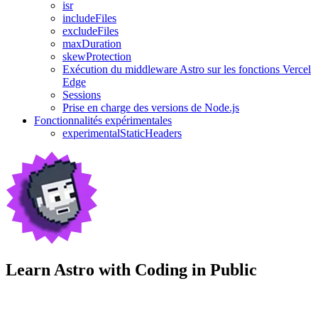
isr
includeFiles
excludeFiles
maxDuration
skewProtection
Exécution du middleware Astro sur les fonctions Vercel
Edge
Sessions
Prise en charge des versions de Node.js
Fonctionnalités expérimentales
experimentalStaticHeaders
Learn Astro with
Coding in Public