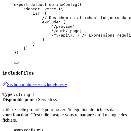
export
default
defineConfig
({
adapter: 
vercel
({
isr: {
// Des chemins affichant toujours du c
exclude: [
'
/preview
'
,
'
/auth/[page]
'
,
/
^
\/
api
\/
.
+
/
// Expressions réguli
]
}
})
})
includeFiles
Section intitulée « includeFiles »
Type :
string[]
Disponible pour :
Serverless
Utilisez cette propriété pour forcer l’intégration de fichiers dans
votre fonction. C’est utile lorsque vous remarquez qu’il manque des
fichiers.
astro.config.mjs