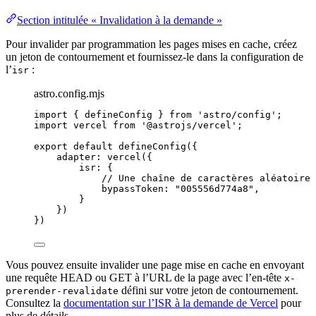
Section intitulée « Invalidation à la demande »
Pour invalider par programmation les pages mises en cache, créez
un jeton de contournement et fournissez-le dans la configuration de
l’
:
isr
astro.config.mjs
import
 { defineConfig } 
from
'
astro/config
'
;
import
 vercel 
from
'
@astrojs/vercel
'
;
export
default
defineConfig
({
adapter: 
vercel
({
isr: {
// Une chaîne de caractères aléatoire 
bypassToken: 
"
005556d774a8
"
,
}
})
})
Vous pouvez ensuite invalider une page mise en cache en envoyant
une requête HEAD ou GET à l’URL de la page avec l’en-tête
x-
défini sur votre jeton de contournement.
prerender-revalidate
Consultez la
documentation sur l’ISR à la demande de Vercel
pour
plus de détails.