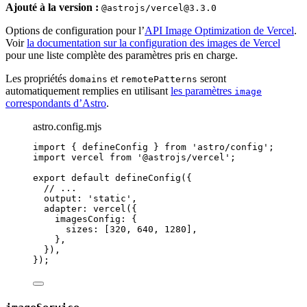
Ajouté à la version :
@astrojs/vercel@3.3.0
Options de configuration pour l’
API Image Optimization de Vercel
.
Voir
la documentation sur la configuration des images de Vercel
pour une liste complète des paramètres pris en charge.
Les propriétés
et
seront
domains
remotePatterns
automatiquement remplies en utilisant
les paramètres
image
correspondants d’Astro
.
astro.config.mjs
import
 { defineConfig } 
from
'
astro/config
'
;
import
 vercel 
from
'
@astrojs/vercel
'
;
export
default
defineConfig
({
// ...
output: 
'
static
'
,
adapter: 
vercel
({
imagesConfig: {
sizes: [
320
, 
640
, 
1280
],
},
}),
});