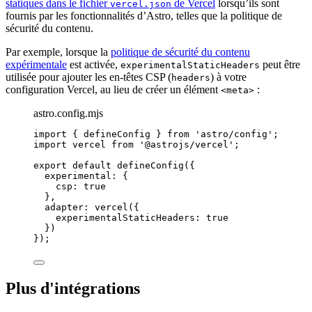
statiques dans le fichier
de Vercel
lorsqu’ils sont
vercel.json
fournis par les fonctionnalités d’Astro, telles que la politique de
sécurité du contenu.
Par exemple, lorsque la
politique de sécurité du contenu
expérimentale
est activée,
peut être
experimentalStaticHeaders
utilisée pour ajouter les en-têtes CSP (
) à votre
headers
configuration Vercel, au lieu de créer un élément
:
<meta>
astro.config.mjs
import
 { defineConfig } 
from
'
astro/config
'
;
import
 vercel 
from
'
@astrojs/vercel
'
;
export
default
defineConfig
({
experimental: {
csp: 
true
},
adapter: 
vercel
({
experimentalStaticHeaders: 
true
})
});
Plus d'intégrations