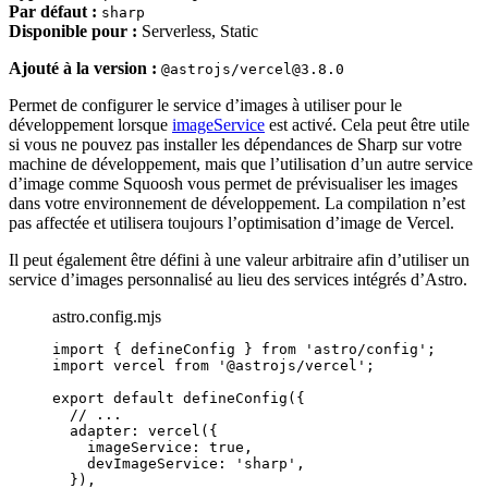
Par défaut :
sharp
Disponible pour :
Serverless, Static
Ajouté à la version :
@astrojs/vercel@3.8.0
Permet de configurer le service d’images à utiliser pour le
développement lorsque
imageService
est activé. Cela peut être utile
si vous ne pouvez pas installer les dépendances de Sharp sur votre
machine de développement, mais que l’utilisation d’un autre service
d’image comme Squoosh vous permet de prévisualiser les images
dans votre environnement de développement. La compilation n’est
pas affectée et utilisera toujours l’optimisation d’image de Vercel.
Il peut également être défini à une valeur arbitraire afin d’utiliser un
service d’images personnalisé au lieu des services intégrés d’Astro.
astro.config.mjs
import
 { defineConfig } 
from
'
astro/config
'
;
import
 vercel 
from
'
@astrojs/vercel
'
;
export
default
defineConfig
({
// ...
adapter: 
vercel
({
imageService: 
true
,
devImageService: 
'
sharp
'
,
}),