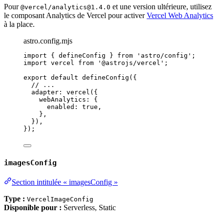
Pour
et une version ultérieure, utilisez
@vercel/analytics@1.4.0
le composant Analytics de Vercel pour activer
Vercel Web Analytics
à la place.
astro.config.mjs
import
 { defineConfig } 
from
'
astro/config
'
;
import
 vercel 
from
'
@astrojs/vercel
'
;
export
default
defineConfig
({
// ...
adapter: 
vercel
({
webAnalytics: {
enabled: 
true
,
},
}),
});
imagesConfig
Section intitulée « imagesConfig »
Type :
VercelImageConfig
Disponible pour :
Serverless, Static