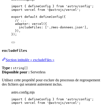
import
 { defineConfig } 
from
'
astro/config
'
;
import
 vercel 
from
'
@astrojs/vercel
'
;
export
default
defineConfig
({
// ...
adapter: 
vercel
({
includeFiles: [
'
./mes-donnees.json
'
],
}),
});
excludeFiles
Section intitulée « excludeFiles »
Type :
string[]
Disponible pour :
Serverless
Utilisez cette propriété pour exclure du processus de regroupement
des fichiers qui seraient autrement inclus.
astro.config.mjs
import
 { defineConfig } 
from
'
astro/config
'
;
import
 vercel 
from
'
@astrojs/vercel
'
;