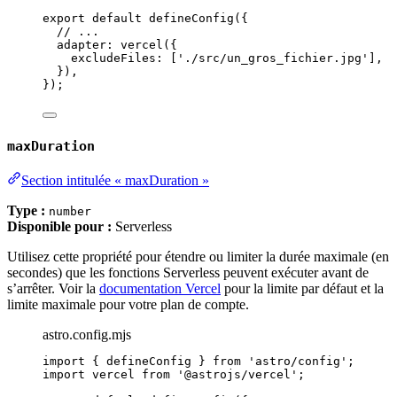
export
default
defineConfig
({
// ...
adapter: 
vercel
({
excludeFiles: [
'
./src/un_gros_fichier.jpg
'
],
}),
});
maxDuration
Section intitulée « maxDuration »
Type :
number
Disponible pour :
Serverless
Utilisez cette propriété pour étendre ou limiter la durée maximale (en
secondes) que les fonctions Serverless peuvent exécuter avant de
s’arrêter. Voir la
documentation Vercel
pour la limite par défaut et la
limite maximale pour votre plan de compte.
astro.config.mjs
import
 { defineConfig } 
from
'
astro/config
'
;
import
 vercel 
from
'
@astrojs/vercel
'
;