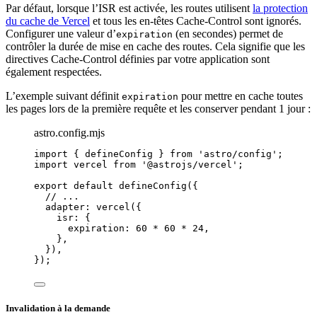
Par défaut, lorsque l’ISR est activée, les routes utilisent
la protection
du cache de Vercel
et tous les en-têtes Cache-Control sont ignorés.
Configurer une valeur d’
(en secondes) permet de
expiration
contrôler la durée de mise en cache des routes. Cela signifie que les
directives Cache-Control définies par votre application sont
également respectées.
L’exemple suivant définit
pour mettre en cache toutes
expiration
les pages lors de la première requête et les conserver pendant 1 jour :
astro.config.mjs
import
 { defineConfig } 
from
'
astro/config
'
;
import
 vercel 
from
'
@astrojs/vercel
'
;
export
default
defineConfig
({
// ...
adapter: 
vercel
({
isr: {
expiration: 
60
*
60
*
24
,
},
}),
});
Invalidation à la demande