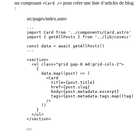
un composant
pour créer une liste d’articles de blog
<Card />
:
src/pages/index.astro
---
import
 Card 
from
'
../components/Card.astro
'
import
 { getAllPosts } 
from
'
../lib/cosmic
'
const 
data
 = await 
getAllPosts
()
---
<
section
>
<
ul
class
=
"
grid gap-8 md:grid-cols-2
"
>
{
data
.
map
(
(
post
)
=>
 (
<
Card
title
=
{
post
.
title
}
href
=
{
post
.
slug
}
body
=
{
post
.
metadata
.
excerpt
}
tags
=
{
post
.
metadata
.
tags
.
map
(
(
tag
)
/>
))
}
</
ul
>
</
section
>