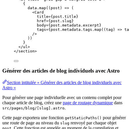
{
data
.
map
(
(
post
)
=>
 (
<
Card
title
=
{
post
.
title
}
href
=
{
post
.
slug
}
body
=
{
post
.
metadata
.
excerpt
}
tags
=
{
post
.
metadata
.
tags
.
map
(
(
tag
)
=>
ta
/>
))
}
</
ul
>
</
section
>
Générer des articles de blog individuels avec Astro
Section intitulée « Générer des articles de blog individuels avec
Astro »
Pour générer une page individuelle avec un contenu complet pour
chaque article de blog, créez une
page de routage dynamique
dans
.
src/pages/blog/[slug].astro
Cette page exportera une fonction
pour générer
getStaticPaths()
une route de page au niveau du
renvoyé par chaque objet
slug
. Cette fonction est appelée au moment de la compilation et
post