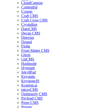
CloudCannon
Contentful
Cosmic
Craft CMS
Craft Cross CMS
Crystallize
DatoCMS
Decap CMS
Directus
Drupal
Flotiq
Front Matter CMS
Ghost
GitCMS
Hashnode
Hygraph
JekyllPad
Keystatic
KeystoneJS
Kontent.ai
microCMS
Optimizely CMS
Payload CMS
Prepr CMS
Prismic