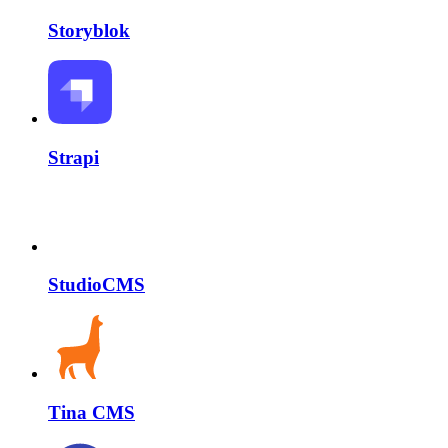
Storyblok
Strapi
StudioCMS
Tina CMS