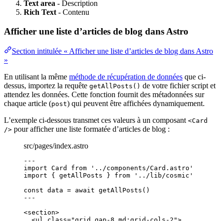
Text area
- Description
Rich Text
- Contenu
Afficher une liste d’articles de blog dans Astro
Section intitulée « Afficher une liste d’articles de blog dans Astro
»
En utilisant la même
méthode de récupération de données
que ci-
dessus, importez la requête
de votre fichier script et
getAllPosts()
attendez les données. Cette fonction fournit des métadonnées sur
chaque article (
) qui peuvent être affichées dynamiquement.
post
L’exemple ci-dessous transmet ces valeurs à un composant
<Card
pour afficher une liste formatée d’articles de blog :
/>
src/pages/index.astro
---
import
 Card 
from
'
../components/Card.astro
'
import
 { getAllPosts } 
from
'
../lib/cosmic
'
const 
data
 = await 
getAllPosts
()
---
<
section
>
<
ul
class
=
"
grid gap-8 md:grid-cols-2
"
>