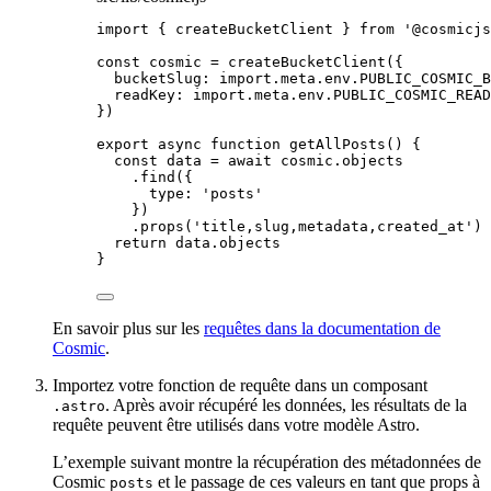
import
 { createBucketClient } 
from
'
@cosmicjs
const 
cosmic
 = 
createBucketClient
(
{
bucketSlug: import.
meta
.
env
.
PUBLIC_COSMIC_B
readKey: import.
meta
.
env
.
PUBLIC_COSMIC_READ
}
)
export
async
function
getAllPosts
()
 {
const 
data
 = await 
cosmic
.
objects
.
find
({
type: 
'
posts
'
})
.
props
(
'
title,slug,metadata,created_at
'
)
return
data
.
objects
}
En savoir plus sur les
requêtes dans la documentation de
Cosmic
.
Importez votre fonction de requête dans un composant
. Après avoir récupéré les données, les résultats de la
.astro
requête peuvent être utilisés dans votre modèle Astro.
L’exemple suivant montre la récupération des métadonnées de
Cosmic
et le passage de ces valeurs en tant que props à
posts