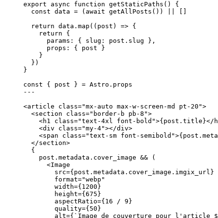
export
async
function
getStaticPaths
()
 {
const 
data
 = 
(
await 
getAllPosts
())
 ||
 []
return
 data
.
map
(
(
post
)
=>
 {
return
 {
params: { slug: post
.
slug
 }
,
props: { post }
}
})
}
const { 
post
 } = 
Astro
.
props
---
<
article
class
=
"
mx-auto max-w-screen-md pt-20
"
>
<
section
class
=
"
border-b pb-8
"
>
<
h1
class
=
"
text-4xl font-bold
"
>
{
post
.
title
}
</
h
<
div
class
=
"
my-4
"
></
div
>
<
span
class
=
"
text-sm font-semibold
"
>
{
post
.
meta
</
section
>
{
post
.
metadata
.
cover_image
&&
 (
<
Image
src
=
{
post
.
metadata
.
cover_image
.
imgix_url
}
format
=
"
webp
"
width
=
{
1200
}
height
=
{
675
}
aspectRatio
=
{
16
/
9
}
quality
=
{
50
}
alt
=
{
`
Image de couverture pour l'article 
$