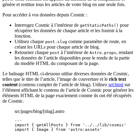
génère et restitue tous les articles de votre blog en une seule fois.
Pour accéder à vos données depuis Cosmic :
Interrogez Cosmic à l’intérieur de
pour
getStaticPaths()
récupérer les données de chaque article et les fournir à la
fonction.
Utilisez chaque
comme paramètre de route, en
post.slug
créant les URLs pour chaque article de blog.
Retourner chaque
à l’intérieur de
, rendant
post
Astro.props
les données de l’article disponibles pour le rendu de la partie
du modèle HTML du composant de la page.
Le balisage HTML ci-dessous utilise diverses données de Cosmic,
telles que le titre de l’article, l’image de couverture et le
rich text
content
(contenu complet de l’article de blog). Utilisez
set:html
sur
l’élément affichant le contenu de l’article de Cosmic pour générer les
éléments HTML de la page exactement comme ils ont été récupérés
de Cosmic.
src/pages/blog/[slug].astro
---
import
 { getAllPosts } 
from
'
../../lib/cosmic
'
import
 { Image } 
from
'
astro:assets
'