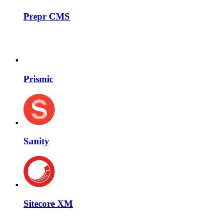
Prepr CMS
Prismic
Sanity
Sitecore XM