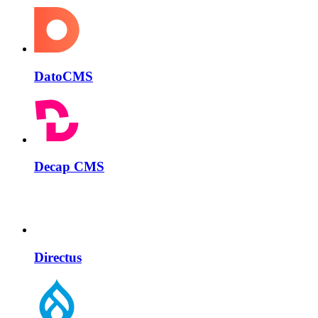
DatoCMS
Decap CMS
Directus