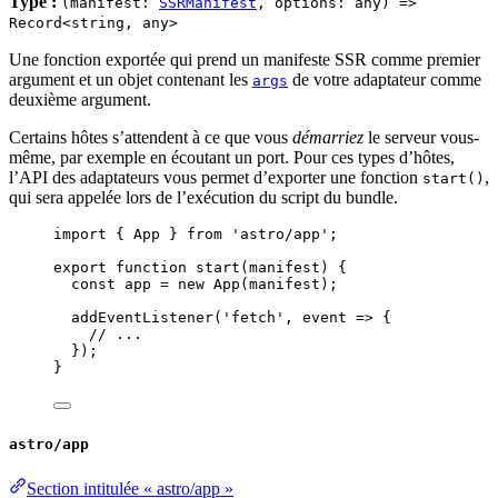
Type :
(manifest:
SSRManifest
, options: any) =>
Record<string, any>
Une fonction exportée qui prend un manifeste SSR comme premier
argument et un objet contenant les
de votre adaptateur comme
args
deuxième argument.
Certains hôtes s’attendent à ce que vous
démarriez
le serveur vous-
même, par exemple en écoutant un port. Pour ces types d’hôtes,
l’API des adaptateurs vous permet d’exporter une fonction
,
start()
qui sera appelée lors de l’exécution du script du bundle.
import
 { App } 
from
'
astro/app
'
;
export
function
start
(
manifest
)
 {
const 
app
 = 
new
App
(
manifest
);
addEventListener
(
'
fetch
'
,
event
=>
 {
// ...
});
}
astro/app
Section intitulée « astro/app »