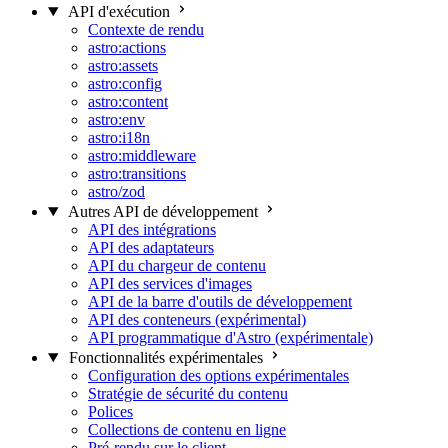
API d'exécution
Contexte de rendu
astro:actions
astro:assets
astro:config
astro:content
astro:env
astro:i18n
astro:middleware
astro:transitions
astro/zod
Autres API de développement
API des intégrations
API des adaptateurs
API du chargeur de contenu
API des services d'images
API de la barre d'outils de développement
API des conteneurs (expérimental)
API programmatique d'Astro (expérimentale)
Fonctionnalités expérimentales
Configuration des options expérimentales
Stratégie de sécurité du contenu
Polices
Collections de contenu en ligne
Pré-rendu sur le client