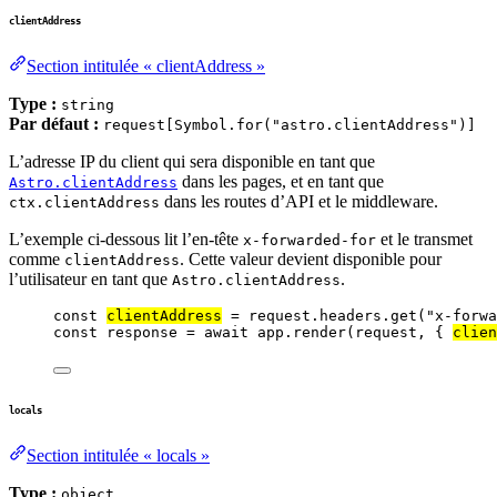
clientAddress
Section intitulée « clientAddress »
Type :
string
Par défaut :
request[Symbol.for("astro.clientAddress")]
L’adresse IP du client qui sera disponible en tant que
dans les pages, et en tant que
Astro.clientAddress
dans les routes d’API et le middleware.
ctx.clientAddress
L’exemple ci-dessous lit l’en-tête
et le transmet
x-forwarded-for
comme
. Cette valeur devient disponible pour
clientAddress
l’utilisateur en tant que
.
Astro.clientAddress
const 
clientAddress
 = 
request
.
headers
.
get
(
"
x-forwa
const 
response
 = await 
app
.
render
(
request
, { 
clien
locals
Section intitulée « locals »
Type :
object