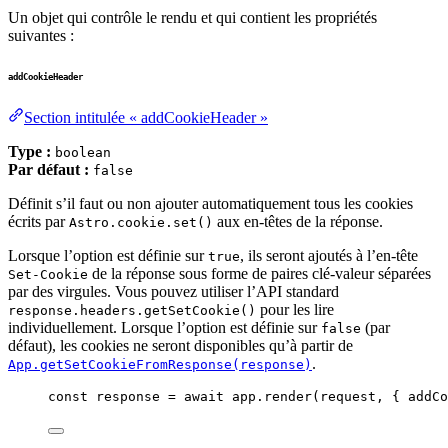
Un objet qui contrôle le rendu et qui contient les propriétés
suivantes :
addCookieHeader
Section intitulée « addCookieHeader »
Type :
boolean
Par défaut :
false
Définit s’il faut ou non ajouter automatiquement tous les cookies
écrits par
aux en-têtes de la réponse.
Astro.cookie.set()
Lorsque l’option est définie sur
, ils seront ajoutés à l’en-tête
true
de la réponse sous forme de paires clé-valeur séparées
Set-Cookie
par des virgules. Vous pouvez utiliser l’API standard
pour les lire
response.headers.getSetCookie()
individuellement. Lorsque l’option est définie sur
(par
false
défaut), les cookies ne seront disponibles qu’à partir de
.
App.getSetCookieFromResponse(response)
const 
response
 = await 
app
.
render
(
request
, { addCo