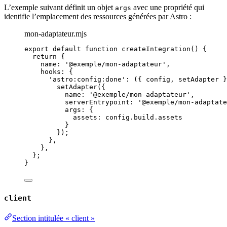
L’exemple suivant définit un objet
avec une propriété qui
args
identifie l’emplacement des ressources générées par Astro :
mon-adaptateur.mjs
export
default
function
createIntegration
()
 {
return
 {
name: 
'
@exemple/mon-adaptateur
'
,
hooks: {
'
astro:config:done
'
: 
(
{ 
config
,
setAdapter
 }
setAdapter
({
name: 
'
@exemple/mon-adaptateur
'
,
serverEntrypoint: 
'
@exemple/mon-adaptate
args: {
assets: 
config
.
build
.
assets
}
});
}
,
}
,
};
}
client
Section intitulée « client »