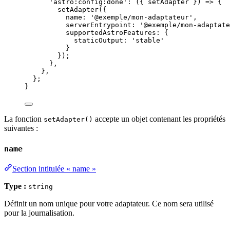
'
astro:config:done
'
: 
(
{ 
setAdapter
 }
)
=>
 {
setAdapter
({
name: 
'
@exemple/mon-adaptateur
'
,
serverEntrypoint: 
'
@exemple/mon-adaptate
supportedAstroFeatures: {
staticOutput: 
'
stable
'
}
});
}
,
}
,
};
}
La fonction
accepte un objet contenant les propriétés
setAdapter()
suivantes :
name
Section intitulée « name »
Type :
string
Définit un nom unique pour votre adaptateur. Ce nom sera utilisé
pour la journalisation.