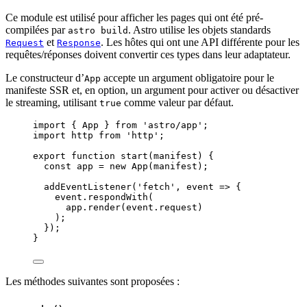
Ce module est utilisé pour afficher les pages qui ont été pré-
compilées par
. Astro utilise les objets standards
astro build
et
. Les hôtes qui ont une API différente pour les
Request
Response
requêtes/réponses doivent convertir ces types dans leur adaptateur.
Le constructeur d’
accepte un argument obligatoire pour le
App
manifeste SSR et, en option, un argument pour activer ou désactiver
le streaming, utilisant
comme valeur par défaut.
true
import
 { App } 
from
'
astro/app
'
;
import
 http 
from
'
http
'
;
export
function
start
(
manifest
)
 {
const 
app
 = 
new
App
(
manifest
);
addEventListener
(
'
fetch
'
,
event
=>
 {
event
.
respondWith
(
app
.
render
(
event
.
request
)
);
});
}
Les méthodes suivantes sont proposées :