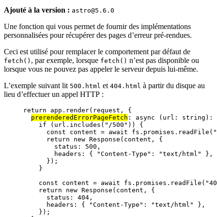
Ajouté à la version :
astro@5.6.0
Une fonction qui vous permet de fournir des implémentations
personnalisées pour récupérer des pages d’erreur pré-rendues.
Ceci est utilisé pour remplacer le comportement par défaut de
, par exemple, lorsque
n’est pas disponible ou
fetch()
fetch()
lorsque vous ne pouvez pas appeler le serveur depuis lui-même.
L’exemple suivant lit
et
à partir du disque au
500.html
404.html
lieu d’effectuer un appel HTTP :
return
app
.
render
(
request
, {
prerenderedErrorPageFetch
: 
async
(
url
:
string
)
:
if
 (
url
.
includes
(
"
/500
"
)) {
const 
content
 = await 
fs
.
promises
.
readFile
(
"
return
new
Response
(
content
, {
status: 
500
,
headers: { 
"
Content-Type
"
: 
"
text/html
"
 },
});
}
const 
content
 = await 
fs
.
promises
.
readFile
(
"
40
return
new
Response
(
content
, {
status: 
404
,
headers: { 
"
Content-Type
"
: 
"
text/html
"
 },
});