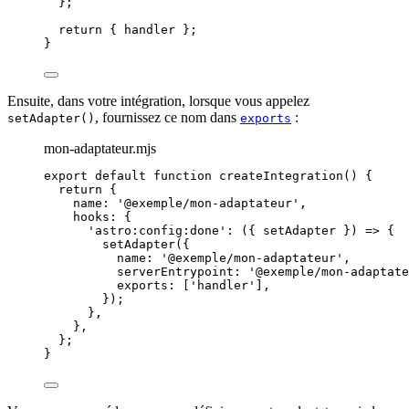
}
;
return
 { 
handler
 };
}
Ensuite, dans votre intégration, lorsque vous appelez
, fournissez ce nom dans
:
setAdapter()
exports
mon-adaptateur.mjs
export
default
function
createIntegration
()
 {
return
 {
name: 
'
@exemple/mon-adaptateur
'
,
hooks: {
'
astro:config:done
'
: 
(
{ 
setAdapter
 }
)
=>
 {
setAdapter
({
name: 
'
@exemple/mon-adaptateur
'
,
serverEntrypoint: 
'
@exemple/mon-adaptate
exports: [
'
handler
'
]
,
});
}
,
}
,
};
}