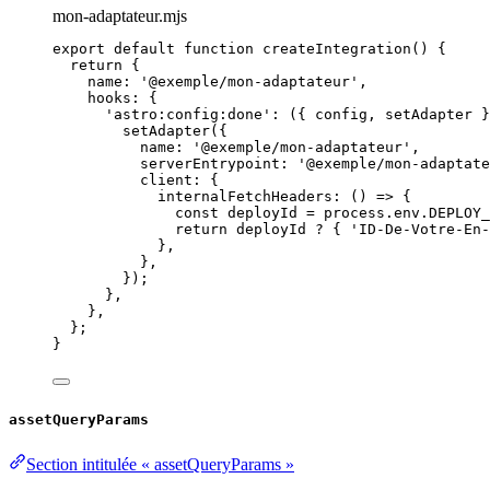
mon-adaptateur.mjs
export
default
function
createIntegration
()
 {
return
 {
name: 
'
@exemple/mon-adaptateur
'
,
hooks: {
'
astro:config:done
'
: 
(
{ 
config
,
setAdapter
 }
setAdapter
({
name: 
'
@exemple/mon-adaptateur
'
,
serverEntrypoint: 
'
@exemple/mon-adaptate
client: {
internalFetchHeaders
: 
()
=>
 {
const 
deployId
 = 
process
.
env
.
DEPLOY_
return
deployId
?
 { 
'
ID-De-Votre-En-
}
,
}
,
});
}
,
}
,
};
}
assetQueryParams
Section intitulée « assetQueryParams »