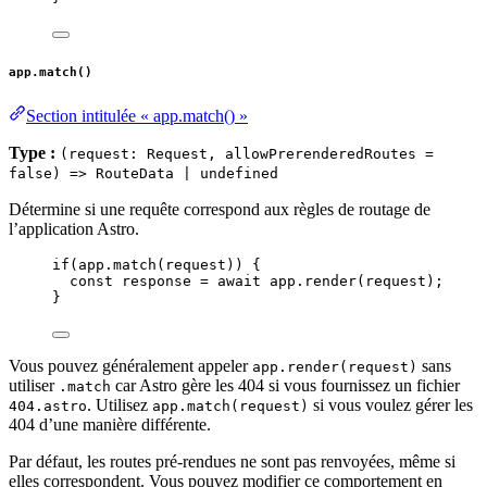
app.match()
Section intitulée « app.match() »
Type :
(request: Request, allowPrerenderedRoutes =
false) => RouteData | undefined
Détermine si une requête correspond aux règles de routage de
l’application Astro.
if
(
app
.
match
(
request
)) {
const 
response
 = await 
app
.
render
(
request
);
}
Vous pouvez généralement appeler
sans
app.render(request)
utiliser
car Astro gère les 404 si vous fournissez un fichier
.match
. Utilisez
si vous voulez gérer les
404.astro
app.match(request)
404 d’une manière différente.
Par défaut, les routes pré-rendues ne sont pas renvoyées, même si
elles correspondent. Vous pouvez modifier ce comportement en