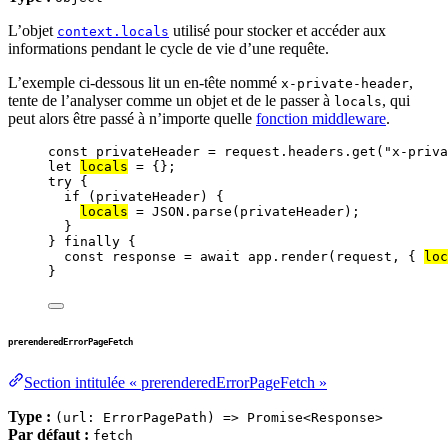
L’objet
utilisé pour stocker et accéder aux
context.locals
informations pendant le cycle de vie d’une requête.
L’exemple ci-dessous lit un en-tête nommé
,
x-private-header
tente de l’analyser comme un objet et de le passer à
, qui
locals
peut alors être passé à n’importe quelle
fonction middleware
.
const 
privateHeader
 = 
request
.
headers
.
get
(
"
x-priva
let 
locals
 = {}
;
try
 {
if
 (
privateHeader
) {
locals
=
JSON
.
parse
(
privateHeader
);
}
} 
finally
 {
const 
response
 = await 
app
.
render
(
request
, { 
loc
}
prerenderedErrorPageFetch
Section intitulée « prerenderedErrorPageFetch »
Type :
(url: ErrorPagePath) => Promise<Response>
Par défaut :
fetch