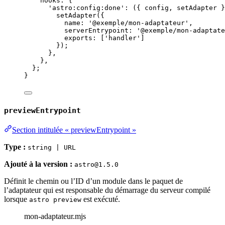
hooks: {
'
astro:config:done
'
: 
(
{ 
config
,
setAdapter
 }
setAdapter
({
name: 
'
@exemple/mon-adaptateur
'
,
serverEntrypoint: 
'
@exemple/mon-adaptate
exports: [
'
handler
'
]
});
}
,
}
,
};
}
previewEntrypoint
Section intitulée « previewEntrypoint »
Type :
string | URL
Ajouté à la version :
astro@1.5.0
Définit le chemin ou l’ID d’un module dans le paquet de
l’adaptateur qui est responsable du démarrage du serveur compilé
lorsque
est exécuté.
astro preview
mon-adaptateur.mjs