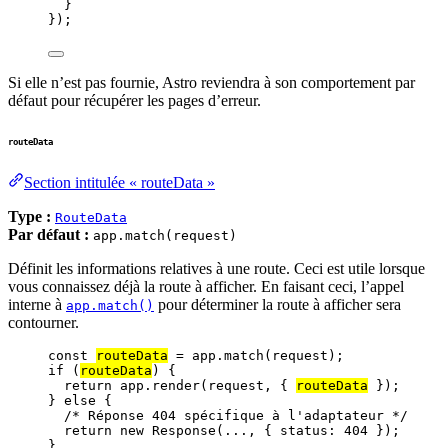
}
});
Si elle n’est pas fournie, Astro reviendra à son comportement par
défaut pour récupérer les pages d’erreur.
routeData
Section intitulée « routeData »
Type :
RouteData
Par défaut :
app.match(request)
Définit les informations relatives à une route. Ceci est utile lorsque
vous connaissez déjà la route à afficher. En faisant ceci, l’appel
interne à
pour déterminer la route à afficher sera
app.match()
contourner.
const 
routeData
 = 
app
.
match
(
request
);
if
 (
routeData
) {
return
app
.
render
(
request
, { 
routeData
 });
} 
else
 {
/* Réponse 404 spécifique à l'adaptateur */
return
new
Response
(
...
, { status: 
404
 });
}