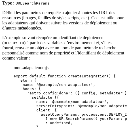
Type :
URLSearchParams
Définit les paramètres de requête à ajouter à toutes les URL des
ressources (images, feuilles de style, scripts, etc.). Ceci est utile pour
les adaptateurs qui doivent suivre les versions de déploiement ou
d’autres métadonnées.
L’exemple suivant récupère un identifiant de déploiement
(
) à partir des variables d’environnement et, s’il est
DEPLOY_ID
fourni, renvoie un objet avec un nom de paramètre de recherche
personnalisé comme nom de propriété et l’identifiant de déploiement
comme valeur :
mon-adaptateur.mjs
export
default
function
createIntegration
()
 {
return
 {
name: 
'
@exemple/mon-adaptateur
'
,
hooks: {
'
astro:config:done
'
: 
(
{ 
config
,
setAdapter
 }
setAdapter
({
name: 
'
@exemple/mon-adaptateur
'
,
serverEntrypoint: 
'
@exemple/mon-adaptate
client: {
assetQueryParams: 
process
.
env
.
DEPLOY_I
?
new
URLSearchParams
({ yourParam: 
p
:
undefined
,