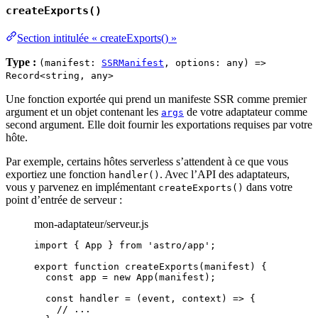
createExports()
Section intitulée « createExports() »
Type :
(manifest:
SSRManifest
, options: any) =>
Record<string, any>
Une fonction exportée qui prend un manifeste SSR comme premier
argument et un objet contenant les
de votre adaptateur comme
args
second argument. Elle doit fournir les exportations requises par votre
hôte.
Par exemple, certains hôtes serverless s’attendent à ce que vous
exportiez une fonction
. Avec l’API des adaptateurs,
handler()
vous y parvenez en implémentant
dans votre
createExports()
point d’entrée de serveur :
mon-adaptateur/serveur.js
import
 { App } 
from
'
astro/app
'
;
export
function
createExports
(
manifest
)
 {
const 
app
 = 
new
App
(
manifest
);
const 
handler
 = 
(
event
, 
context
)
 => {
// ...