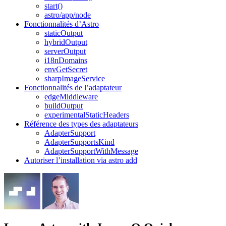
start()
astro/app/node
Fonctionnalités d’Astro
staticOutput
hybridOutput
serverOutput
i18nDomains
envGetSecret
sharpImageService
Fonctionnalités de l’adaptateur
edgeMiddleware
buildOutput
experimentalStaticHeaders
Référence des types des adaptateurs
AdapterSupport
AdapterSupportsKind
AdapterSupportWithMessage
Autoriser l’installation via astro add