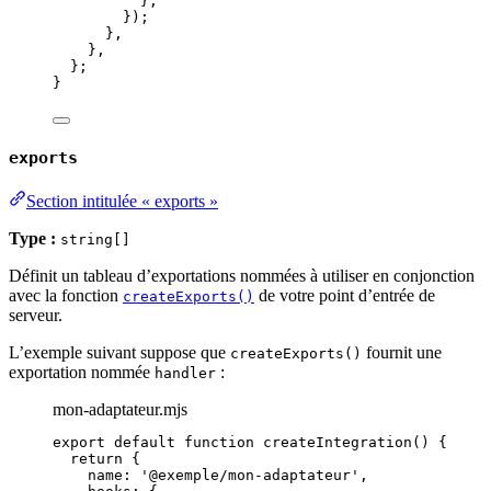
}
,
});
}
,
}
,
};
}
exports
Section intitulée « exports »
Type :
string[]
Définit un tableau d’exportations nommées à utiliser en conjonction
avec la fonction
de votre point d’entrée de
createExports()
serveur.
L’exemple suivant suppose que
fournit une
createExports()
exportation nommée
:
handler
mon-adaptateur.mjs
export
default
function
createIntegration
()
 {
return
 {
name: 
'
@exemple/mon-adaptateur
'
,