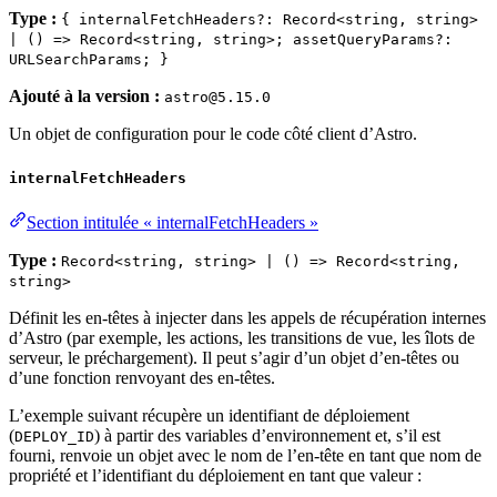
Type :
{ internalFetchHeaders?: Record<string, string>
| () => Record<string, string>; assetQueryParams?:
URLSearchParams; }
Ajouté à la version :
astro@5.15.0
Un objet de configuration pour le code côté client d’Astro.
internalFetchHeaders
Section intitulée « internalFetchHeaders »
Type :
Record<string, string> | () => Record<string,
string>
Définit les en-têtes à injecter dans les appels de récupération internes
d’Astro (par exemple, les actions, les transitions de vue, les îlots de
serveur, le préchargement). Il peut s’agir d’un objet d’en-têtes ou
d’une fonction renvoyant des en-têtes.
L’exemple suivant récupère un identifiant de déploiement
(
) à partir des variables d’environnement et, s’il est
DEPLOY_ID
fourni, renvoie un objet avec le nom de l’en-tête en tant que nom de
propriété et l’identifiant du déploiement en tant que valeur :