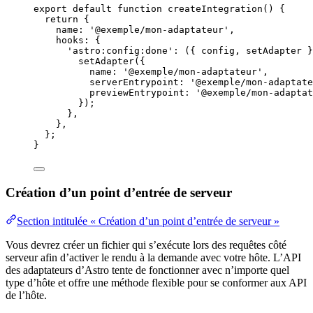
export
default
function
createIntegration
()
 {
return
 {
name: 
'
@exemple/mon-adaptateur
'
,
hooks: {
'
astro:config:done
'
: 
(
{ 
config
,
setAdapter
 }
setAdapter
({
name: 
'
@exemple/mon-adaptateur
'
,
serverEntrypoint: 
'
@exemple/mon-adaptate
previewEntrypoint: 
'
@exemple/mon-adaptat
});
}
,
}
,
};
}
Création d’un point d’entrée de serveur
Section intitulée « Création d’un point d’entrée de serveur »
Vous devrez créer un fichier qui s’exécute lors des requêtes côté
serveur afin d’activer le rendu à la demande avec votre hôte. L’API
des adaptateurs d’Astro tente de fonctionner avec n’importe quel
type d’hôte et offre une méthode flexible pour se conformer aux API
de l’hôte.