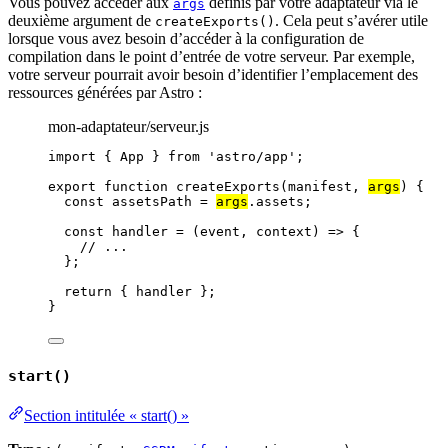
Vous pouvez accéder aux
définis par votre adaptateur via le
args
deuxième argument de
. Cela peut s’avérer utile
createExports()
lorsque vous avez besoin d’accéder à la configuration de
compilation dans le point d’entrée de votre serveur. Par exemple,
votre serveur pourrait avoir besoin d’identifier l’emplacement des
ressources générées par Astro :
mon-adaptateur/serveur.js
import
 { App } 
from
'
astro/app
'
;
export
function
createExports
(
manifest
, 
args
)
 {
const 
assetsPath
 = 
args
.
assets
;
const 
handler
 = 
(
event
, 
context
)
 => {
// ...
}
;
return
 { 
handler
 };
}
start()
Section intitulée « start() »