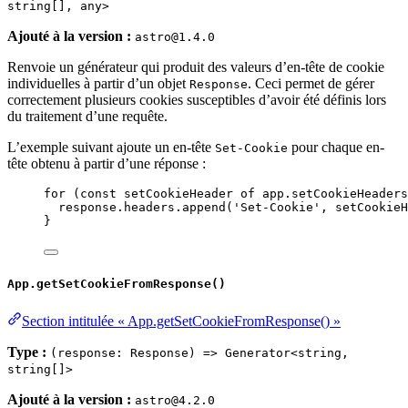
string[], any>
Ajouté à la version :
astro@1.4.0
Renvoie un générateur qui produit des valeurs d’en-tête de cookie
individuelles à partir d’un objet
. Ceci permet de gérer
Response
correctement plusieurs cookies susceptibles d’avoir été définis lors
du traitement d’une requête.
L’exemple suivant ajoute un en-tête
pour chaque en-
Set-Cookie
tête obtenu à partir d’une réponse :
for
 (
const 
setCookieHeader
of
app
.
setCookieHeaders
response
.
headers
.
append
(
'
Set-Cookie
'
, 
setCookieH
}
App.getSetCookieFromResponse()
Section intitulée « App.getSetCookieFromResponse() »
Type :
(response: Response) => Generator<string,
string[]>
Ajouté à la version :
astro@4.2.0