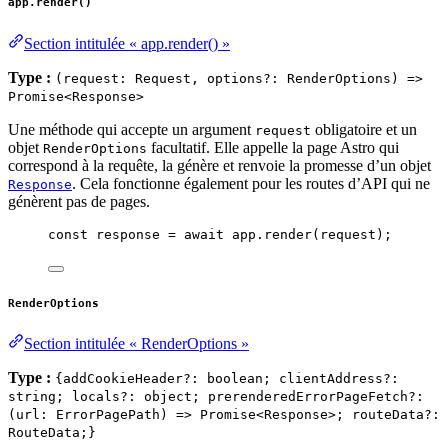
app.render()
Section intitulée « app.render() »
Type :
(request: Request, options?: RenderOptions) =>
Promise<Response>
Une méthode qui accepte un argument
obligatoire et un
request
objet
facultatif. Elle appelle la page Astro qui
RenderOptions
correspond à la requête, la génère et renvoie la promesse d’un objet
. Cela fonctionne également pour les routes d’API qui ne
Response
génèrent pas de pages.
const 
response
 = await 
app
.
render
(
request
);
RenderOptions
Section intitulée « RenderOptions »
Type :
{addCookieHeader?: boolean; clientAddress?:
string; locals?: object; prerenderedErrorPageFetch?:
(url: ErrorPagePath) => Promise<Response>; routeData?:
RouteData;}