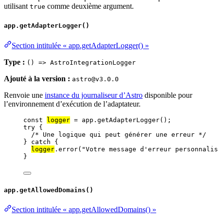
utilisant
comme deuxième argument.
true
app.getAdapterLogger()
Section intitulée « app.getAdapterLogger() »
Type :
() => AstroIntegrationLogger
Ajouté à la version :
astro@v3.0.0
Renvoie une
instance du journaliseur d’Astro
disponible pour
l’environnement d’exécution de l’adaptateur.
const 
logger
 = 
app
.
getAdapterLogger
();
try
 {
/* Une logique qui peut générer une erreur */
} 
catch
 {
logger
.
error
(
"
Votre message d'erreur personnalis
}
app.getAllowedDomains()
Section intitulée « app.getAllowedDomains() »