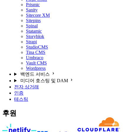
Prismic
Sanity
Sitecore XM
Sitepins
Spinal
Statamic
Storyblok
Strapi
StudioCMS
Tina CMS
Umbraco
Vault CMS
Wordpress
백엔드 서비스
미디어 호스팅 및 DAM
전자 상거래
인증
테스팅
후원