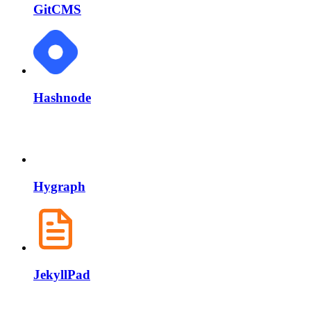
GitCMS
Hashnode
Hygraph
JekyllPad