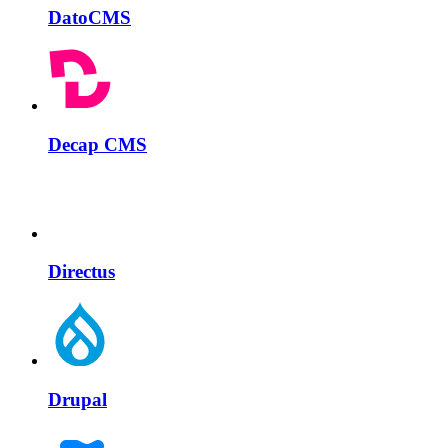
DatoCMS
Decap CMS
Directus
Drupal