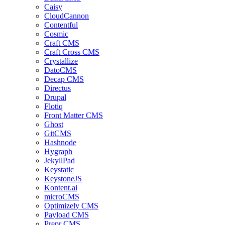
Caisy
CloudCannon
Contentful
Cosmic
Craft CMS
Craft Cross CMS
Crystallize
DatoCMS
Decap CMS
Directus
Drupal
Flotiq
Front Matter CMS
Ghost
GitCMS
Hashnode
Hygraph
JekyllPad
Keystatic
KeystoneJS
Kontent.ai
microCMS
Optimizely CMS
Payload CMS
Prepr CMS