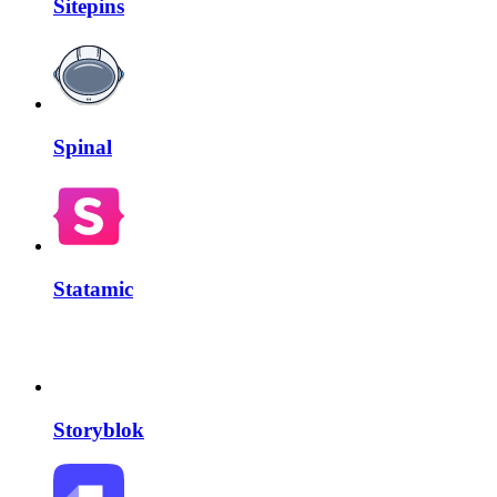
Sitepins
Spinal
Statamic
Storyblok