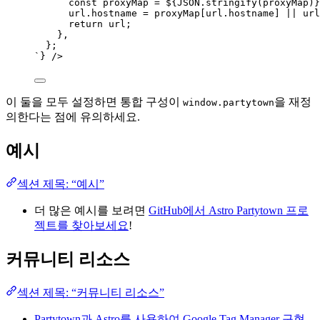
const proxyMap = 
${
JSON
.
stringify
(proxyMap)
}
url.hostname = proxyMap[url.hostname] || url
return url;
},
};
`
}
 />
이 둘을 모두 설정하면 통합 구성이
을 재정
window.partytown
의한다는 점에 유의하세요.
예시
섹션 제목: “예시”
더 많은 예시를 보려면
GitHub에서 Astro Partytown 프로
젝트를 찾아보세요
!
커뮤니티 리소스
섹션 제목: “커뮤니티 리소스”
Partytown과 Astro를 사용하여 Google Tag Manager 구현