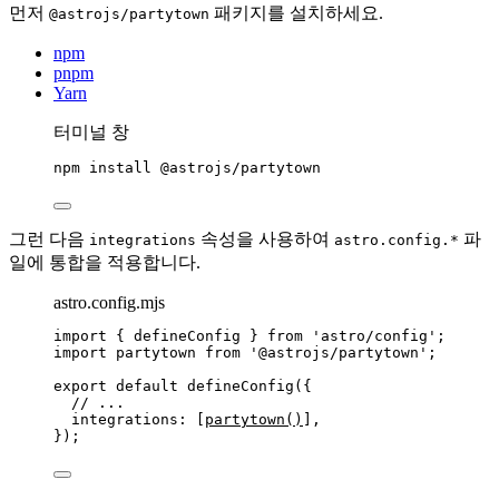
먼저
패키지를 설치하세요.
@astrojs/partytown
npm
pnpm
Yarn
터미널 창
npm
install
@astrojs/partytown
그런 다음
속성을 사용하여
파
integrations
astro.config.*
일에 통합을 적용합니다.
astro.config.mjs
import
 { defineConfig } 
from
'
astro/config
'
;
import
 partytown 
from
'
@astrojs/partytown
'
;
export
default
defineConfig
({
// ...
integrations: [
partytown
()
],
});