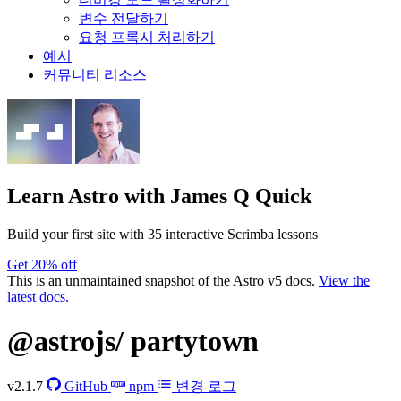
변수 전달하기
요청 프록시 처리하기
예시
커뮤니티 리소스
Learn Astro
with James Q Quick
Build your first site with 35 interactive Scrimba lessons
Get 20% off
This is an unmaintained snapshot of the Astro v5 docs.
View the
latest docs.
@astrojs/
partytown
v2.1.7
GitHub
npm
변경 로그