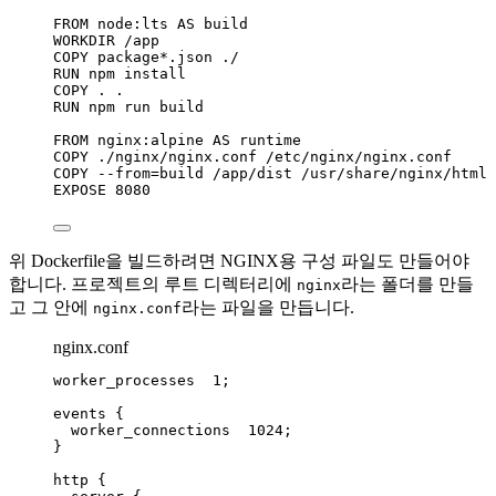
FROM
 node:lts 
AS
 build
WORKDIR
 /app
COPY
 package*.json ./
RUN
 npm install
COPY
 . .
RUN
 npm run build
FROM
 nginx:alpine 
AS
 runtime
COPY
 ./nginx/nginx.conf /etc/nginx/nginx.conf
COPY
 --from=build /app/dist /usr/share/nginx/html
EXPOSE
 8080
위 Dockerfile을 빌드하려면 NGINX용 구성 파일도 만들어야
합니다. 프로젝트의 루트 디렉터리에
라는 폴더를 만들
nginx
고 그 안에
라는 파일을 만듭니다.
nginx.conf
nginx.conf
worker_processes 
1
;
events
 {
worker_connections 
1024
;
}
http
 {