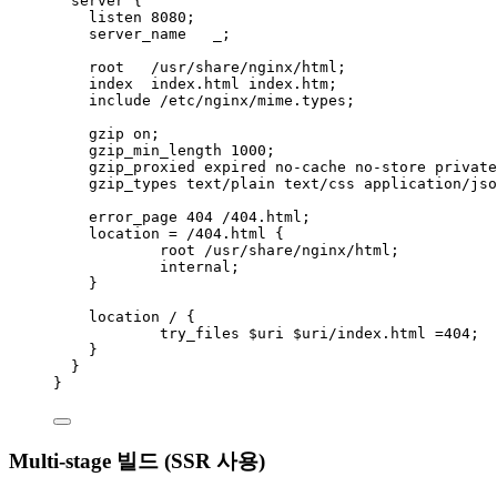
server
 {
listen 
8080
;
server_name 
  _;
root 
  /usr/share/nginx/html;
index 
 index.html index.htm;
include 
/etc/nginx/mime.types;
gzip 
on
;
gzip_min_length 
1000
;
gzip_proxied 
expired no-cache no-store private
gzip_types 
text/plain text/css application/jso
error_page 
404
 /404.html;
location
=
/404.html 
{
root 
/usr/share/nginx/html;
internal
;
}
location
 / {
try_files 
$
uri
 $
uri
/index.html 
=404
;
}
}
}
Multi-stage 빌드 (SSR 사용)