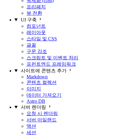
국제화 (i18n)
프리페치
뷰 전환
UI 구축
컴포넌트
레이아웃
스타일 및 CSS
글꼴
구문 강조
스크립트 및 이벤트 처리
프런트엔드 프레임워크
사이트에 콘텐츠 추가
Markdown
콘텐츠 컬렉션
이미지
데이터 가져오기
Astro DB
서버 렌더링
요청 시 렌더링
서버 아일랜드
액션
세션