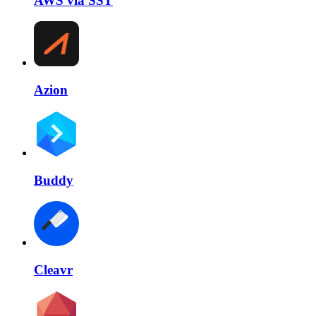
AWS via SST
Azion
Buddy
Cleavr