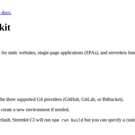
t docs.
kit
for static websites, single-page applications (SPAs), and serverless fun
 the three supported Git providers (GitHub, GitLab, or Bitbucket).
r create a new environment if needed.
efault, Stormkit CI will run
but you can specify a cus
npm run build