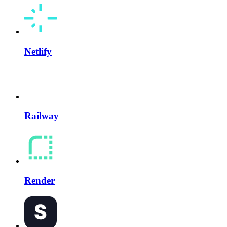
Netlify
Railway
Render