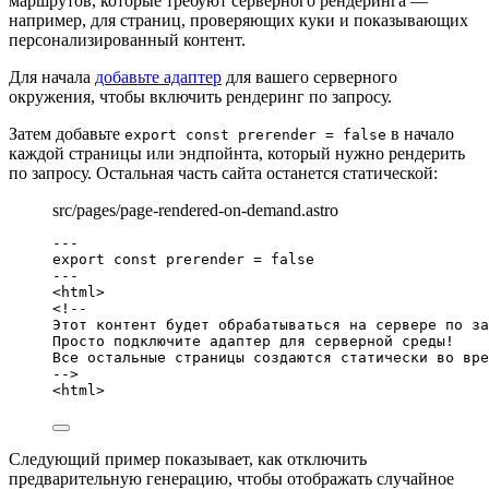
маршрутов, которые требуют серверного рендеринга —
например, для страниц, проверяющих куки и показывающих
персонализированный контент.
Для начала
добавьте адаптер
для вашего серверного
окружения, чтобы включить рендеринг по запросу.
Затем добавьте
в начало
export const prerender = false
каждой страницы или эндпойнта, который нужно рендерить
по запросу. Остальная часть сайта останется статической:
src/pages/page-rendered-on-demand.astro
---
export const 
prerender
 = 
false
---
<
html
>
<!--
Этот контент будет обрабатываться на сервере по за
Просто подключите адаптер для серверной среды!
Все остальные страницы создаются статически во вре
-->
<
html
>
Следующий пример показывает, как отключить
предварительную генерацию, чтобы отображать случайное