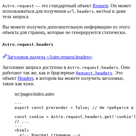
— это стандартный объект
Request
. Он может
Astro.request
использоваться для получения
,
,
и даже
url
headers
method
тела запроса.
Вы можете получить дополнительную информацию из этого
объекта для страниц, которые не генерируются статически.
Astro.request.headers
Заголовок раздела «Astro.request.headers»
Заголовки запроса доступны в
. Они
Astro.request.headers
работают так же, как и браузерные
. Это
Request.headers
объект
Headers
, в котором вы можете получить заголовки,
такие как куки.
src/pages/index.astro
---
export const 
prerender
 = 
false
; 
// Не требуется в 
const 
cookie
 = 
Astro
.
request
.
headers
.
get
(
'
cookie
'
)
// ...
---
<
html
>
<!-- Контент страницы -->