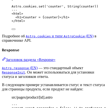
Astro
.
cookies
.
set
(
'
counter
'
, 
String
(counter))
---
<
html
>
<
h1
>
Counter = 
{
counter
}
</
h1
>
</
html
>
Подробнее об
и типе
(EN)
в
Astro.cookies
AstroCookie
справочнике API.
Response
Заголовок раздела «Response»
(EN)
— это стандартный объект
Astro.response
. Он может использоваться для установки
ResponseInit
статуса и заголовков ответа.
В следующем примере устанавливается статус и текст статуса
для страницы продукта, если продукт не найден:
src/pages/product/[id].astro
---