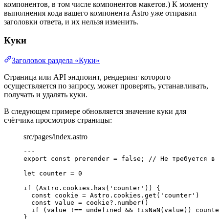
компонентов, в том числе компонентов макетов.) К моменту
выполнения кода вашего компонента Astro уже отправил
заголовки ответа, и их нельзя изменить.
Куки
Заголовок раздела «Куки»
Страница или API эндпоинт, рендеринг которого
осуществляется по запросу, может проверять, устанавливать,
получать и удалять куки.
В следующем примере обновляется значение куки для
счётчика просмотров страницы:
src/pages/index.astro
---
export const 
prerender
 = 
false
; 
// Не требуется в 
let 
counter
 = 
0
if
 (Astro
.
cookies
.
has
(
'
counter
'
)) {
const 
cookie
 = 
Astro
.
cookies
.
get
(
'
counter
'
)
const 
value
 = 
cookie
?.
number
()
if
 (value 
!==
undefined
&&
!
isNaN
(value)) counte
}