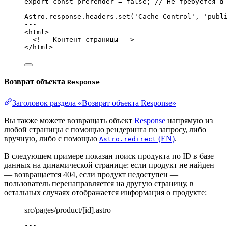
export const 
prerender
 = 
false
; 
// Не требуется в 
Astro
.
response
.
headers
.
set
(
'
Cache-Control
'
, 
'
publi
---
<
html
>
<!-- Контент страницы -->
</
html
>
Возврат объекта
Response
Заголовок раздела «Возврат объекта Response»
Вы также можете возвращать объект
Response
напрямую из
любой страницы с помощью рендеринга по запросу, либо
вручную, либо с помощью
(EN)
.
Astro.redirect
В следующем примере показан поиск продукта по ID в базе
данных на динамической странице: если продукт не найден
— возвращается 404, если продукт недоступен —
пользователь перенаправляется на другую страницу, в
остальных случаях отображается информация о продукте:
src/pages/product/[id].astro
---