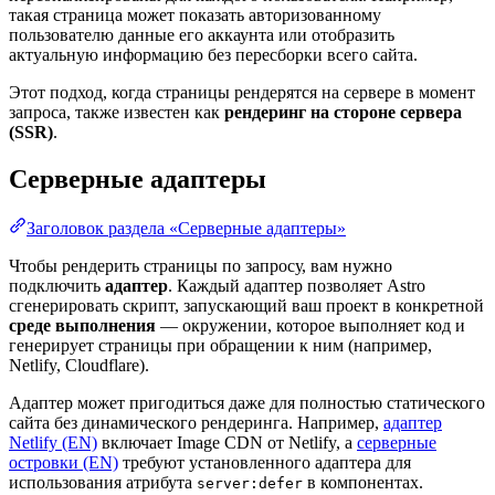
такая страница может показать авторизованному
пользователю данные его аккаунта или отобразить
актуальную информацию без пересборки всего сайта.
Этот подход, когда страницы рендерятся на сервере в момент
запроса, также известен как
рендеринг на стороне сервера
(SSR)
.
Серверные адаптеры
Заголовок раздела «Серверные адаптеры»
Чтобы рендерить страницы по запросу, вам нужно
подключить
адаптер
. Каждый адаптер позволяет Astro
сгенерировать скрипт, запускающий ваш проект в конкретной
среде выполнения
— окружении, которое выполняет код и
генерирует страницы при обращении к ним (например,
Netlify, Cloudflare).
Адаптер может пригодиться даже для полностью статического
сайта без динамического рендеринга. Например,
адаптер
Netlify (EN)
включает Image CDN от Netlify, а
серверные
островки (EN)
требуют установленного адаптера для
использования атрибута
в компонентах.
server:defer