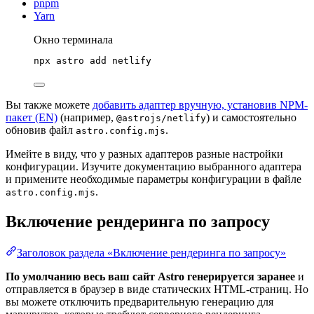
pnpm
Yarn
Окно терминала
npx
astro
add
netlify
Вы также можете
добавить адаптер вручную, установив NPM-
пакет (EN)
(например,
) и самостоятельно
@astrojs/netlify
обновив файл
.
astro.config.mjs
Имейте в виду, что у разных адаптеров разные настройки
конфигурации. Изучите документацию выбранного адаптера
и примените необходимые параметры конфигурации в файле
.
astro.config.mjs
Включение рендеринга по запросу
Заголовок раздела «Включение рендеринга по запросу»
По умолчанию весь ваш сайт Astro генерируется заранее
и
отправляется в браузер в виде статических HTML-страниц. Но
вы можете отключить предварительную генерацию для