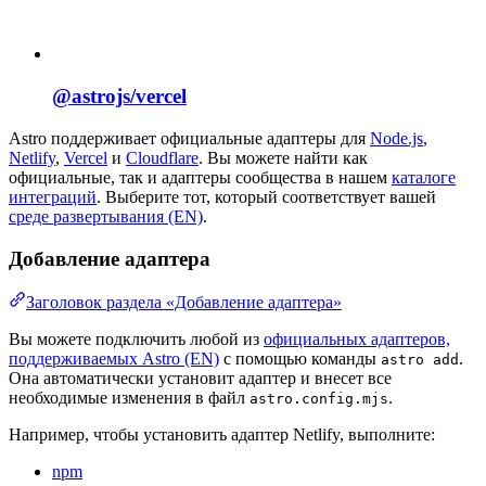
@astrojs/
vercel
Astro поддерживает официальные адаптеры для
Node.js
,
Netlify
,
Vercel
и
Cloudflare
. Вы можете найти как
официальные, так и адаптеры сообщества в нашем
каталоге
интеграций
. Выберите тот, который соответствует вашей
среде развертывания (EN)
.
Добавление адаптера
Заголовок раздела «Добавление адаптера»
Вы можете подключить любой из
официальных адаптеров,
поддерживаемых Astro (EN)
с помощью команды
.
astro add
Она автоматически установит адаптер и внесет все
необходимые изменения в файл
.
astro.config.mjs
Например, чтобы установить адаптер Netlify, выполните:
npm