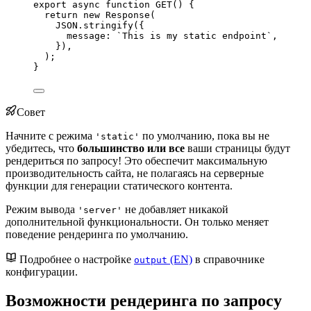
export
async
function
GET
()
 {
return
new
Response
(
JSON
.
stringify
({
message: 
`
This is my static endpoint
`
,
})
,
);
}
Совет
Начните с режима
по умолчанию, пока вы не
'static'
убедитесь, что
большинство или все
ваши страницы будут
рендериться по запросу! Это обеспечит максимальную
производительность сайта, не полагаясь на серверные
функции для генерации статического контента.
Режим вывода
не добавляет никакой
'server'
дополнительной функциональности. Он только меняет
поведение рендеринга по умолчанию.
Подробнее о настройке
(EN)
в справочнике
output
конфигурации.
Возможности рендеринга по запросу