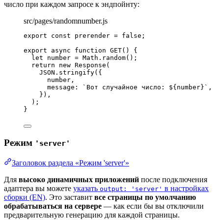
число при каждом запросе к эндпойнту:
src/pages/randomnumber.js
export const 
prerender
 = 
false
;
export
async
function
GET
()
 {
let 
number
 = 
Math
.
random
();
return
new
Response
(
JSON
.
stringify
({
number
,
message: 
`
Вот случайное число: 
${
number
}
`
,
})
,
);
}
Режим
'server'
Заголовок раздела «Режим 'server'»
Для
высоко динамичных приложений
после подключения
адаптера вы можете
указать
в настройках
output: 'server'
сборки (EN)
. Это заставит
все страницы по умолчанию
обрабатываться на сервере
— как если бы вы отключили
предварительную генерацию для каждой страницы.