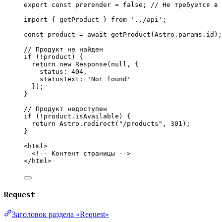
export const 
prerender
 = 
false
; 
// Не требуется в 
import
 { getProduct } 
from
'
../api
'
;
const 
product
 = await 
getProduct
(Astro
.
params
.
id
);
// Продукт не найден
if
 (
!
product) {
return
new
Response
(
null
, {
status: 
404
,
statusText: 
'
Not found
'
});
}
// Продукт недоступен
if
 (
!
product
.
isAvailable
) {
return
 Astro
.
redirect
(
"
/products
"
, 
301
);
}
---
<
html
>
<!-- Контент страницы -->
</
html
>
Request
Заголовок раздела «Request»