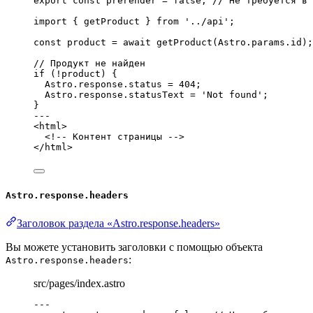
export const 
prerender
 = 
false
; 
// Не требуется в 
import
 { getProduct } 
from
'
../api
'
;
const 
product
 = await 
getProduct
(Astro
.
params
.
id
);
// Продукт не найден
if
 (
!
product) {
Astro
.
response
.
status
=
404
;
Astro
.
response
.
statusText
=
'
Not found
'
;
}
---
<
html
>
<!-- Контент страницы -->
</
html
>
Astro.response.headers
Заголовок раздела «Astro.response.headers»
Вы можете установить заголовки с помощью объекта
:
Astro.response.headers
src/pages/index.astro
---