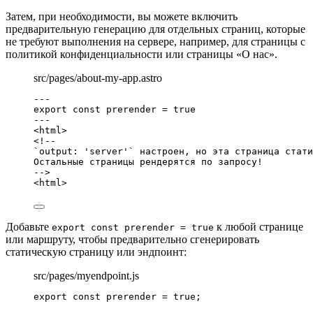
Затем, при необходимости, вы можете включить
предварительную генерацию для отдельных страниц, которые
не требуют выполнения на сервере, например, для страницы с
политикой конфиденциальности или страницы «О нас».
src/pages/about-my-app.astro
---
export const 
prerender
 = 
true
---
<
html
>
<!--
`output: 'server'` настроен, но эта страница стати
Остальные страницы рендерятся по запросу!
-->
<
html
>
Добавьте
к любой странице
export const prerender = true
или маршруту, чтобы предварительно сгенерировать
статическую страницу или эндпоинт:
src/pages/myendpoint.js
export const 
prerender
 = 
true
;