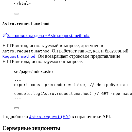
</
html
>
Astro.request.method
Заголовок раздела «Astro.request.method»
HTTP метод, используемый в запросе, доступен в
. Он работает так же, как и браузерный
Astro.request.method
. Он возвращает строковое представление
Request.method
HTTP метода, используемого в запросе.
src/pages/index.astro
---
export const 
prerender
 = 
false
; 
// Не требуется в 
console
.
log
(Astro
.
request
.
method
) 
// GET (при нави
---
Подробнее о
(EN)
в справочнике API.
Astro.request
Серверные эндпоинты