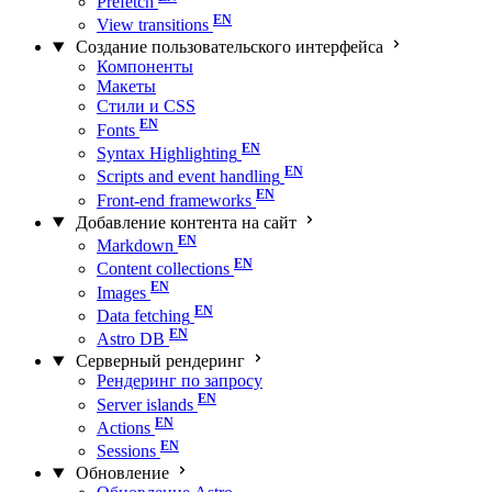
Prefetch
View transitions
Создание пользовательского интерфейса
Компоненты
Макеты
Стили и CSS
Fonts
Syntax Highlighting
Scripts and event handling
Front-end frameworks
Добавление контента на сайт
Markdown
Content collections
Images
Data fetching
Astro DB
Серверный рендеринг
Рендеринг по запросу
Server islands
Actions
Sessions
Обновление