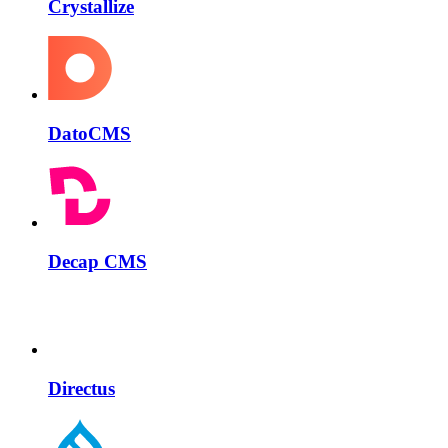
Crystallize
DatoCMS
Decap CMS
Directus