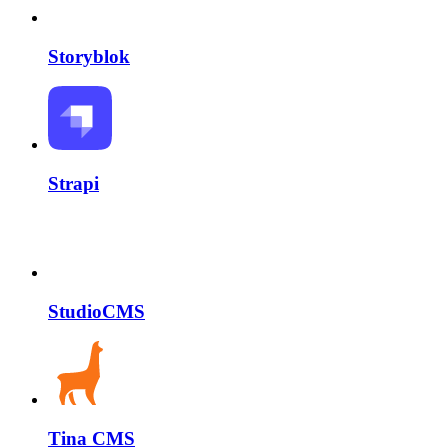
Storyblok
Strapi
StudioCMS
Tina CMS