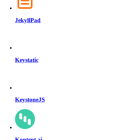
JekyllPad
Keystatic
KeystoneJS
Kontent.ai