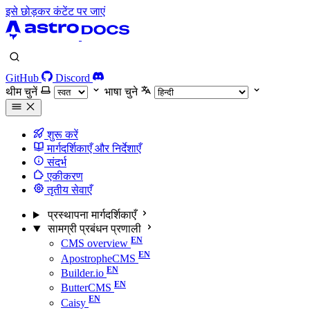
इसे छोड़कर कंटेंट पर जाएं
GitHub
Discord
थीम चुनें
भाषा चुने
शुरू करें
मार्गदर्शिकाएँ और निर्देशाएँ
संदर्भ
एकीकरण
तृतीय सेवाएँ
प्रस्थापना मार्गदर्शिकाएँ
सामग्री प्रबंधन प्रणाली
CMS overview
ApostropheCMS
Builder.io
ButterCMS
Caisy