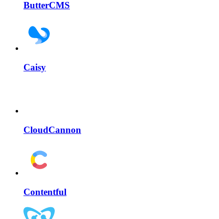
ButterCMS
Caisy
CloudCannon
Contentful