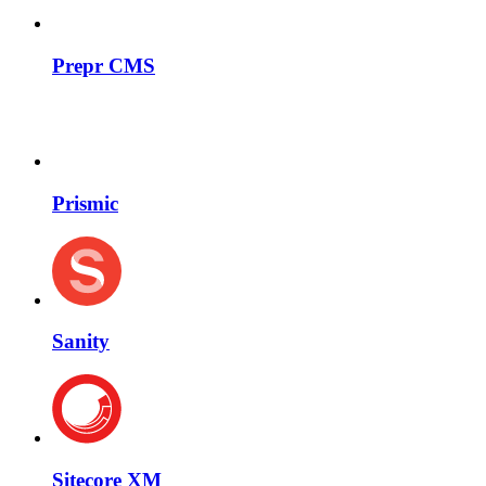
Prepr CMS
Prismic
Sanity
Sitecore XM