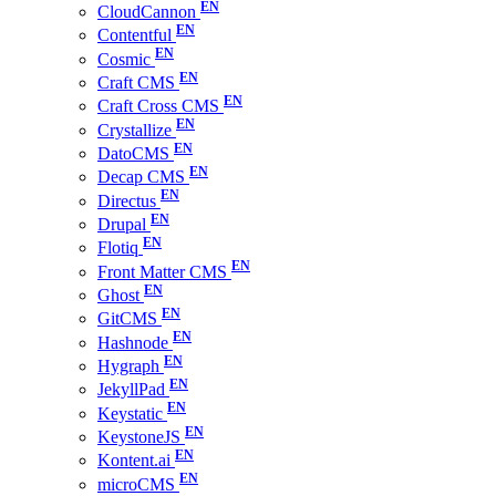
CloudCannon
Contentful
Cosmic
Craft CMS
Craft Cross CMS
Crystallize
DatoCMS
Decap CMS
Directus
Drupal
Flotiq
Front Matter CMS
Ghost
GitCMS
Hashnode
Hygraph
JekyllPad
Keystatic
KeystoneJS
Kontent.ai
microCMS