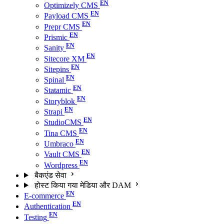
Optimizely CMS
Payload CMS
Prepr CMS
Prismic
Sanity
Sitecore XM
Sitepins
Spinal
Statamic
Storyblok
Strapi
StudioCMS
Tina CMS
Umbraco
Vault CMS
Wordpress
बैकएंड सेवा
होस्ट किया गया मेडिया और DAM
E-commerce
Authentication
Testing