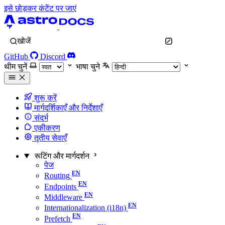
इसे छोड़कर कंटेंट पर जाएं
खोजें
GitHub
Discord
थीम चुनें
भाषा चुने
शुरू करें
मार्गदर्शिकाएँ और निर्देशाएँ
संदर्भ
एकीकरण
तृतीय सेवाएँ
रूटिंग और मार्गदर्शन
पेज
Routing
Endpoints
Middleware
Internationalization (i18n)
Prefetch