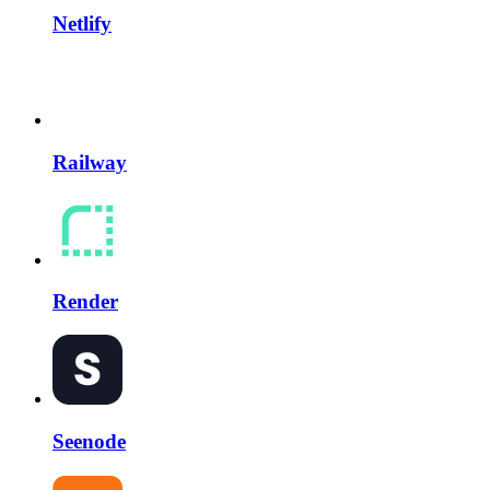
Netlify
Railway
Render
Seenode