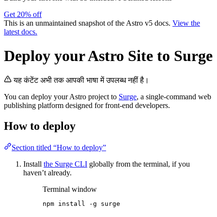
Get 20% off
This is an unmaintained snapshot of the Astro v5 docs.
View the
latest docs.
Deploy your Astro Site to Surge
यह कंटेंट अभी तक आपकी भाषा में उपलब्ध नहीं है।
You can deploy your Astro project to
Surge
, a single-command web
publishing platform designed for front-end developers.
How to deploy
Section titled “How to deploy”
Install
the Surge CLI
globally from the terminal, if you
haven’t already.
Terminal window
npm
install
-g
surge